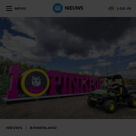
MENU
LOG IN
NIEUWS
/
BINNENLAND