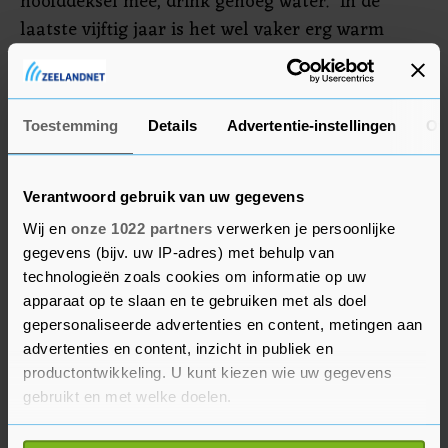
hoofddeksel mee, drink genoeg water." In de
laatste vijftig jaar is het wel vaker erg warm
geweest tijdens het festival, vertelt Murray, "dus
we zijn erop voorbereid". Maar, benadrukt de
festivalmanager, "we hopen dat mensen goed op
Toestemming
Details
Advertentie-instellingen
Ov
zichzelf letten".
Verantwoord gebruik van uw gegevens
Wij en
onze 1022 partners
verwerken je persoonlijke
gegevens (bijv. uw IP-adres) met behulp van
technologieën zoals cookies om informatie op uw
apparaat op te slaan en te gebruiken met als doel
gepersonaliseerde advertenties en content, metingen aan
advertenties en content, inzicht in publiek en
productontwikkeling. U kunt kiezen wie uw gegevens
gebruikt en met welke doelen.
Als u het toestaat, willen we ook graag: