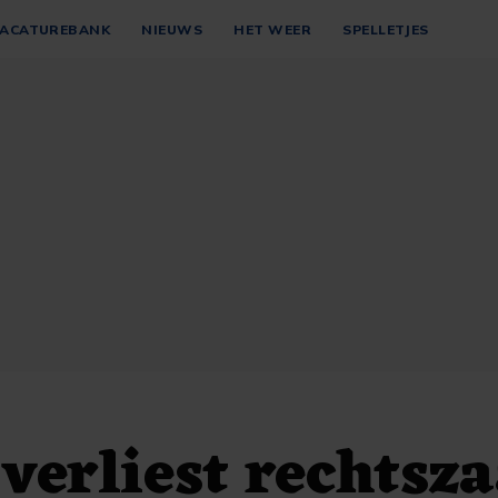
ACATUREBANK
NIEUWS
HET WEER
SPELLETJES
 verliest rechtsz