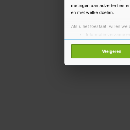
metingen aan advertenties en
en met welke doelen.
Als u het toestaat, willen we
Informatie verzamelen
Uw apparaat identific
Lees meer over hoe uw perso
Weigeren
toestemming op elk moment wi
Met cookies werkt onze websi
ons cookiebeleid bekijken en 