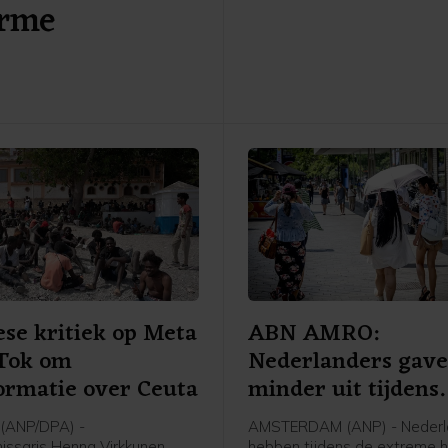
orme
voor met droogte kampende 
In een gesprek tussen het 
en de sector zijn zaterdag dr
mogelijke oplossingen bespr
zullen worden onderzocht. E
daarvan is zoet oppervlakte
buiten het gebied met tank
aanvoeren.
se kritiek op Meta
ABN AMRO:
kTok om
Nederlanders gav
ormatie over Ceuta
minder uit tijdens
extreme hitte
(ANP/DPA) -
AMSTERDAM (ANP) - Nederl
ssaris Henna Virkkunen
hebben tijdens de extreme hit