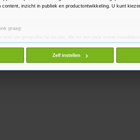
 content, inzicht in publiek en productontwikkeling. U kunt kiez
 ook graag:
 over uw geografische locatie, die tot een paar meter nauwkeuri
eren door het actief te scannen op specifieke eigenschappen (fing
onlijke gegevens worden verwerkt en stel uw voorkeuren in he
Zelf instellen
jzigen of intrekken in de Cookieverklaring.
te beter en wordt jouw bezoek makkelijker en persoonlijker. O
je gemaakte keuze altijd wijzigen of intrekken.