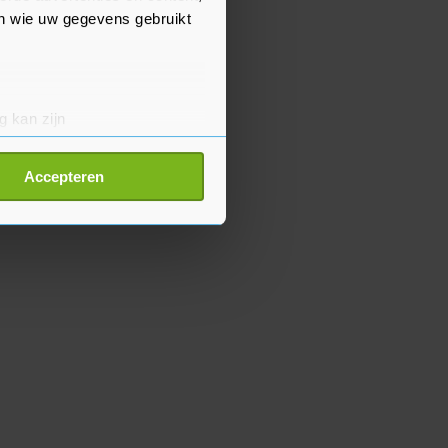
en wie uw gegevens gebruikt
g kan zijn
erprinting)
t
detailgedeelte
in. U kunt uw
Accepteren
p onze cookiepagina kun je