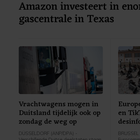
Amazon investeert in en
gascentrale in Texas
Vrachtwagens mogen in
Europe
Duitsland tijdelijk ook op
en Ti
zondag de weg op
desinf
DÜSSELDORF (ANP/DPA) -
BRUSSEL 
Verschillende Duitse deelstaten staan
Eurocommi