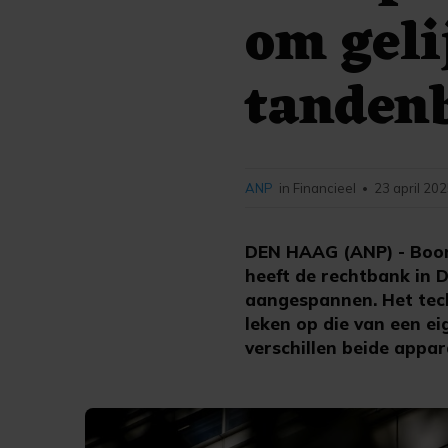
om geli
tandenb
ANP
in Financieel
23 april 202
•
DEN HAAG (ANP) - Boomb
heeft de rechtbank in D
aangespannen. Het tec
leken op die van een e
verschillen beide appa