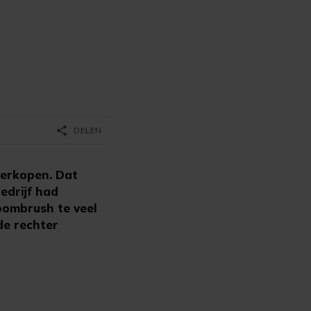
share
DELEN
verkopen. Dat
edrijf had
oombrush te veel
de rechter