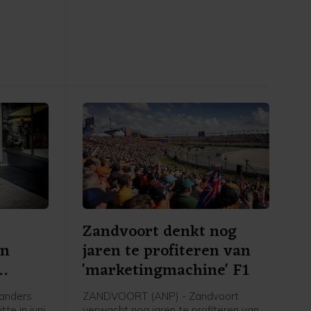
tuinders.
aanvallen op de onafhankelijkheid van
waterschap
de centrale bank door, schrijft
ie
persbureau Reuters op basis van een
oken, die
deze week door het Witte Huis
en
verstuurde brief. In juni weigerde het
water van
Hooggerechtshof Trump nog de
wagens
toestemming om Cook uit haar functie
te zetten.
Zandvoort denkt nog
en
jaren te profiteren van
'marketingmachine' F1
anders
ZANDVOORT (ANP) - Zandvoort
te in juni
verwacht nog jaren te profiteren van