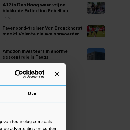
A12 in Den Haag weer vrij na
blokkade Extinction Rebellion
14:52
Feyenoord-trainer Van Bronckhorst
maakt Valente nieuwe aanvoerder
14:31
Amazon investeert in enorme
gascentrale in Texas
14:28
Over
p van technologieën zoals
erde advertenties en content,