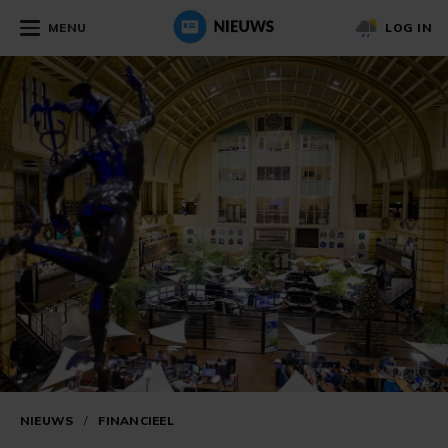
MENU
LOG IN
NIEUWS
/
FINANCIEEL