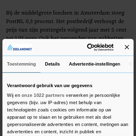
Bij de middelgrote fondsen in Amsterdam steeg
PostNL 0,3 procent. Het postbedrijf verhoogt de
prijs van zijn postzegels volgend jaar met 5 cent
tot 1,01 euro. Ook het verzenden van pakketten
wordt duurder. De MidKap sloot met een verlies
van 0,8 procent op 856,46 punten. In Parijs,
Londen en Frankfurt stonden minnen tot 0,9
Toestemming
Details
Advertentie-instellingen
Ov
procent op de borden.
Verantwoord gebruik van uw gegevens
BASF
Wij en
onze 1022 partners
verwerken je persoonlijke
In Duitsland stond chemiebedrijf BASF (plus 1,6
gegevens (bijv. uw IP-adres) met behulp van
technologieën zoals cookies om informatie op uw
procent) in de schijnwerpers na een
apparaat op te slaan en te gebruiken met als doel
handelsupdate. Het bedrijf zag zijn winst dalen
gepersonaliseerde advertenties en content, metingen aan
onder druk van hoge kosten voor materialen en
advertenties en content, inzicht in publiek en