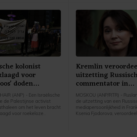
ische kolonist
Kremlin veroordee
klaagd voor
uitzetting Russisc
loos' doden
commentator in
ijn
Frankrijk
AIR (ANP) - Een Israëlische
MOSKOU (ANP/RTR) - Ruslan
ie de Palestijnse activist
de uitzetting van een Russi
haleen om het leven bracht
mediapersoonlijkheid in Frankr
laagd voor roekeloze
Ksenia Fjodorova, veroordee
 melden Israëlische en
onaanvaardbaar genoemd. F
nale media. Al Jazeera meldt
was eerder journaliste van d
an de Israëlische
Russische nieuwszender RT e