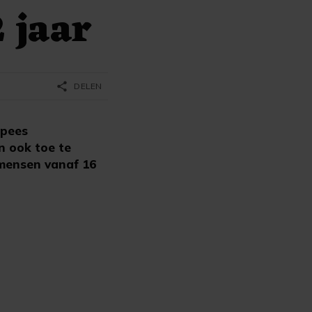
 jaar
share
DELEN
opees
 ook toe te
 mensen vanaf 16