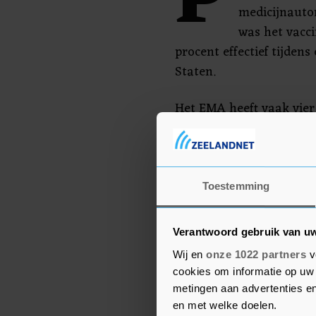
P
medicijnautor
was het vacci
procent effectief tijdens
Staten.
Het EMA heeft vaak vier
een beslissing heeft ge
15 jaar oud kunnen op zi
worden ingeënt met het 
landen prikken eerst ou
Toestemming
juni nog niet aan de beur
Verantwoord gebruik van u
Wij en
onze 1022 partners
v
cookies om informatie op uw 
metingen aan advertenties en
en met welke doelen.