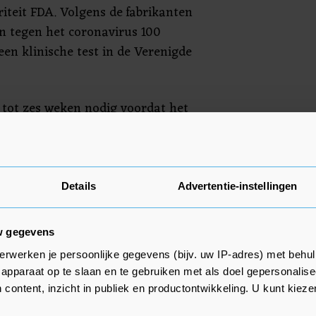
iteit FDA. Volgens de fabrikanten
n tegen het coronavirus 100
 een klinische test in de Verenigde
 tot zes weken nodig voordat het
nomen. Kinderen tussen de 12 en
jn vroegst vanaf half juni
vaccin in Europa. De meeste
deren, waardoor de jongeren in
Details
Advertentie-instellingen
t zijn.
w gegevens
erwerken je persoonlijke gegevens (bijv. uw IP-adres) met behul
apparaat op te slaan en te gebruiken met als doel gepersonalise
 content, inzicht in publiek en productontwikkeling. U kunt kiez