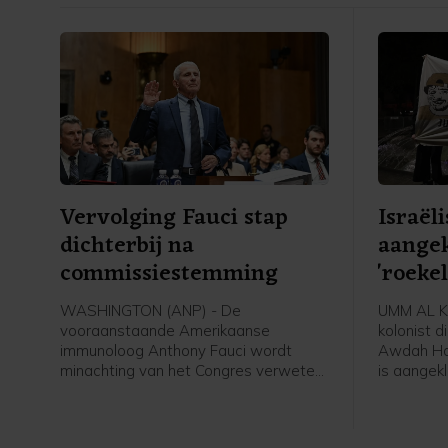
Vervolging Fauci stap
Israël
dichterbij na
aange
commissiestemming
'roeke
Palest
WASHINGTON (ANP) - De
UMM AL KH
vooraanstaande Amerikaanse
kolonist d
immunoloog Anthony Fauci wordt
Awdah Hat
minachting van het Congres verweten.
is aangek
Dit vanwege zijn weigering
doodslag,
inhoudelijke vragen te beantwoorden
internatio
tijdens een hoorzitting over de
op basis v