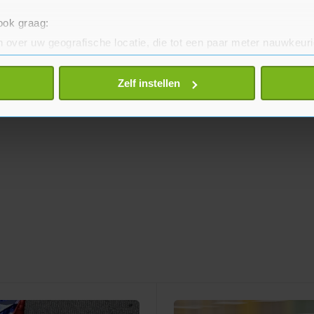
 ook graag:
 over uw geografische locatie, die tot een paar meter nauwkeuri
eren door het actief te scannen op specifieke eigenschappen (fing
onlijke gegevens worden verwerkt en stel uw voorkeuren in he
Zelf instellen
jzigen of intrekken in de Cookieverklaring.
te beter en wordt jouw bezoek makkelijker en persoonlijker. O
je gemaakte keuze altijd wijzigen of intrekken.