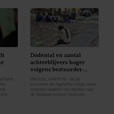
massale intocht. Dit is "veel meer dan
een gerucht", beklemtoonde een bron
bij de Guardia Civil.
lt
Dodental en aantal
he
achterblijvers hoger
volgens bestuurder
Ceuta
d heeft
BRUSSEL (ANP/RTR) - Bij de
sche
oversteek die migranten vorige week
ijk,
massaal maakten van Marokko naar
ld en
de Spaanse exclave Ceuta zijn
jodorova
ongeveer honderd doden gevallen,
e
zegt bestuurder van Ceuta Juan Vivas.
n is in
De meesten van de tienduizenden