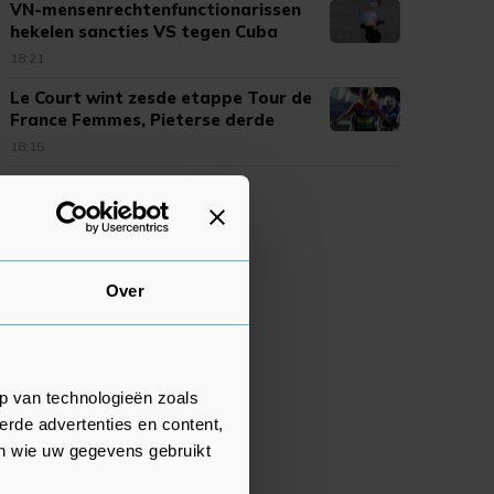
VN-mensenrechtenfunctionarissen
hekelen sancties VS tegen Cuba
18:21
Le Court wint zesde etappe Tour de
France Femmes, Pieterse derde
18:15
Over
p van technologieën zoals
erde advertenties en content,
en wie uw gegevens gebruikt