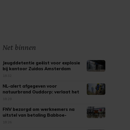
Net binnen
Jeugddetentie geëist voor explosie
bij kantoor Zuidas Amsterdam
18:32
NL-alert afgegeven voor
natuurbrand Ouddorp: verlaat het
gebied
18:28
FNV bezorgd om werknemers na
uitstel van betaling Babboe-
moeder
18:26