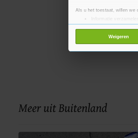
Als u het toestaat, willen we
Informatie verzamelen
Uw apparaat identific
Lees meer over hoe uw perso
Weigeren
toestemming op elk moment wi
Met cookies werkt onze websi
ons cookiebeleid bekijken en 
Meer uit Buitenland