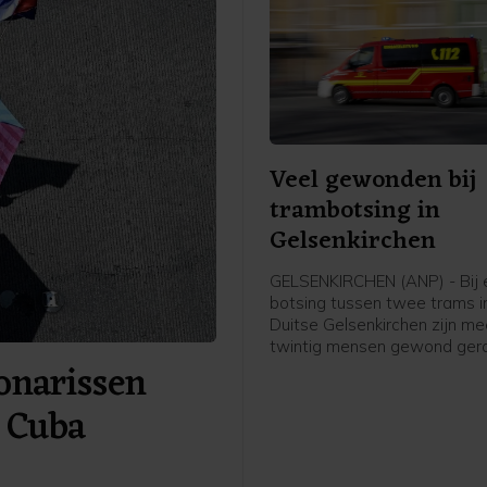
Veel gewonden bij
trambotsing in
Gelsenkirchen
GELSENKIRCHEN (ANP) - Bij 
botsing tussen twee trams i
Duitse Gelsenkirchen zijn me
twintig mensen gewond gera
onarissen
mensen zijn levensgevaarlij
geraakt, zeven zwaar en veert
n Cuba
melden plaatselijke media.