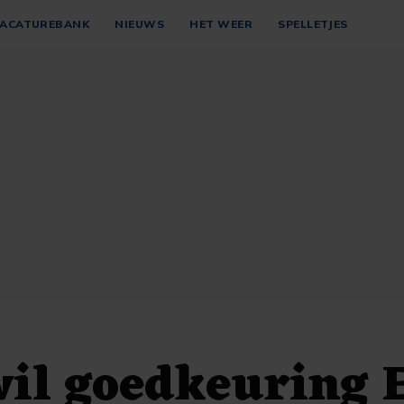
ACATUREBANK
NIEUWS
HET WEER
SPELLETJES
 wil goedkeuring