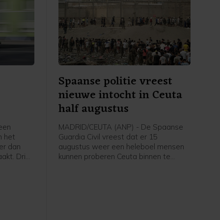
Spaanse politie vreest
nieuwe intocht in Ceuta
half augustus
een
MADRID/CEUTA (ANP) - De Spaanse
n het
Guardia Civil vreest dat er 15
er dan
augustus weer een heleboel mensen
akt. Drie
kunnen proberen Ceuta binnen te
k gewond
dringen. Bronnen bij de politie van de
ien licht,
nieuwszender 20 minutos zeggen dat
de toestand vooral op sociale media
nauwlettend in de gaten wordt
gehouden en dat 15 augustus is
genoemd als datum voor een nieuwe