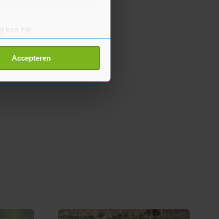
g kan zijn
erprinting)
t
detailgedeelte
in. U kunt uw
Accepteren
p onze cookiepagina kun je