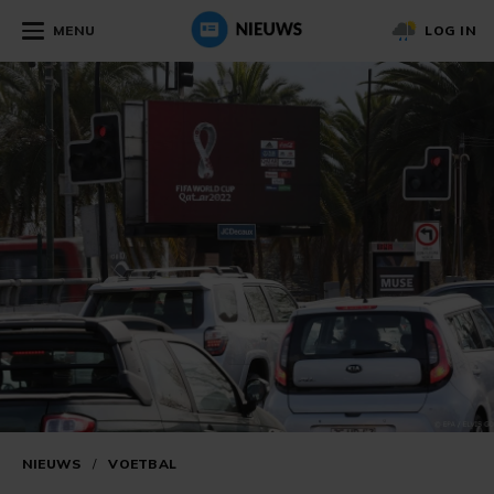
MENU
LOG IN
NIEUWS
/
VOETBAL