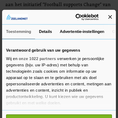
aan het initiatief "Football supports Change" van
hun collega’s van het Nederlands elftal. Hij zegde
toe dat de KNVB in gesprekken met de FIFA haar
uiterste best zal doen om de gewenste druk uit te
Toestemming
Details
Advertentie-instellingen
Ov
laten oefenen.
Verantwoord gebruik van uw gegevens
Wij en
onze 1022 partners
verwerken je persoonlijke
gegevens (bijv. uw IP-adres) met behulp van
technologieën zoals cookies om informatie op uw
apparaat op te slaan en te gebruiken met als doel
gepersonaliseerde advertenties en content, metingen aan
advertenties en content, inzicht in publiek en
productontwikkeling. U kunt kiezen wie uw gegevens
gebruikt en met welke doelen.
Als u het toestaat, willen we ook graag: