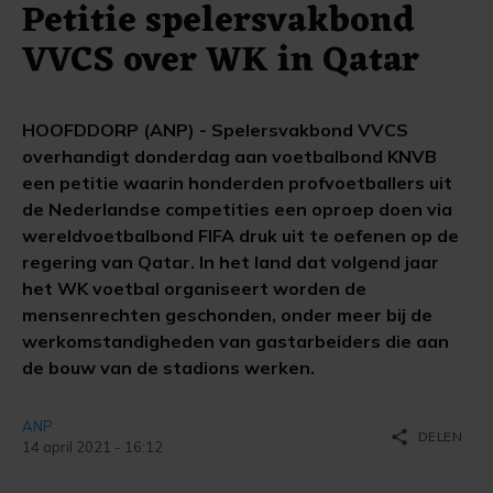
Petitie spelersvakbond
VVCS over WK in Qatar
HOOFDDORP (ANP) - Spelersvakbond VVCS
overhandigt donderdag aan voetbalbond KNVB
een petitie waarin honderden profvoetballers uit
de Nederlandse competities een oproep doen via
wereldvoetbalbond FIFA druk uit te oefenen op de
regering van Qatar. In het land dat volgend jaar
het WK voetbal organiseert worden de
mensenrechten geschonden, onder meer bij de
werkomstandigheden van gastarbeiders die aan
de bouw van de stadions werken.
ANP
share
DELEN
14 april 2021 - 16:12