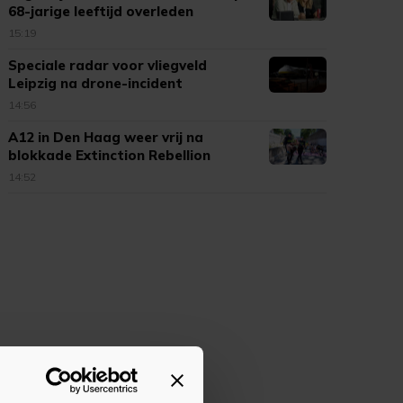
68-jarige leeftijd overleden
15:19
Speciale radar voor vliegveld
Leipzig na drone-incident
14:56
A12 in Den Haag weer vrij na
blokkade Extinction Rebellion
14:52