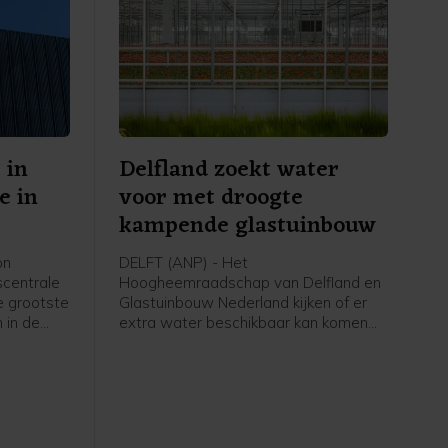
 in
Delfland zoekt water
e in
voor met droogte
kampende glastuinbouw
on
DELFT (ANP) - Het
scentrale
Hoogheemraadschap van Delfland en
de grootste
Glastuinbouw Nederland kijken of er
 in de
extra water beschikbaar kan komen
. Het
voor met droogte kampende tuinders.
energie
In een gesprek tussen het waterschap
oen met
en de sector zijn zaterdag drie
t heel
mogelijke oplossingen besproken, die
zullen worden onderzocht. Een
daarvan is zoet oppervlaktewater van