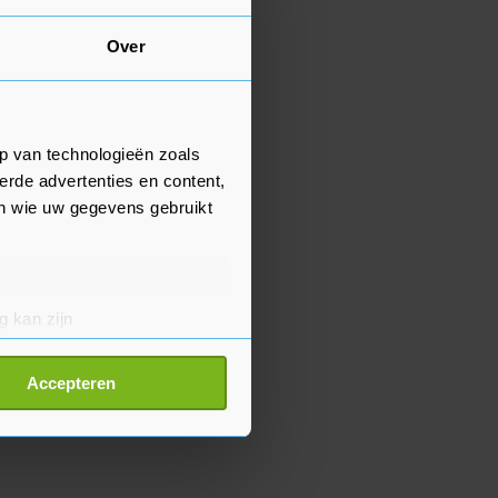
Over
p van technologieën zoals
erde advertenties en content,
en wie uw gegevens gebruikt
g kan zijn
erprinting)
t
detailgedeelte
in. U kunt uw
Accepteren
p onze cookiepagina kun je