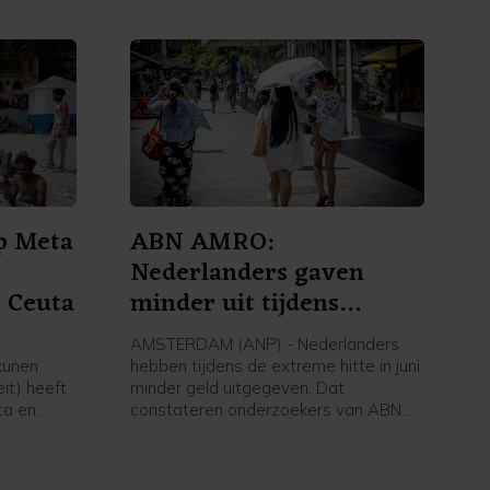
buiten het gebied met tankwagens
aanvoeren.
op Meta
ABN AMRO:
Nederlanders gaven
r Ceuta
minder uit tijdens
extreme hitte
AMSTERDAM (ANP) - Nederlanders
kunen
hebben tijdens de extreme hitte in juni
it) heeft
minder geld uitgegeven. Dat
ta en
constateren onderzoekers van ABN
aanpak van
AMRO op basis van
ente
transactiegegevens van klanten
eeft na een
tijdens de hittegolf. Volgens de bank