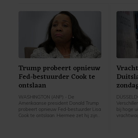
Trump probeert opnieuw
Vrach
Fed-bestuurder Cook te
Duitsl
ontslaan
zondag
WASHINGTON (ANP) - De
DÜSSELDO
Amerikaanse president Donald Trump
Verschill
probeert opnieuw Fed-bestuurder Lisa
bij hoge u
Cook te ontslaan. Hiermee zet hij zijn
vrachtwa
aanvallen op de onafhankelijkheid van
op mogen 
de centrale bank door, schrijft
waterstan
persbureau Reuters op basis van een
moet wor