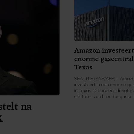
Amazon investeert
enorme gascentral
Texas
SEATTLE (ANP/AFP) - Amaz
investeert in een enorme ga
in Texas. Dit project dreigt 
uitstoter van broeikasgassen
telt na
Verenigde Staten te worden
techconcern heeft de extra 
X
nodig om meer te kunnen d
kunstmatige intelligentie, wa
veel rekenkracht vergt.