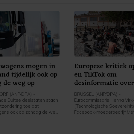
twagens mogen in
Europese kritiek 
and tijdelijk ook op
en TikTok om
 de weg op
desinformatie ove
RF (ANP/DPA) -
BRUSSEL (ANP/DPA) -
ende Duitse deelstaten staan
Eurocommissaris Henna Virk
itzondering toe dat
(Technologische Soevereinite
gens ook op zondag de weg
Facebook-moederbedrijf Me
in verband met de lage
TikTok bekritiseerd om hun 
den in de Rijn. Hiermee
desinformatie tijdens de rec
den voorkomen dat de
migratiecrisis in Ceuta. Ze h