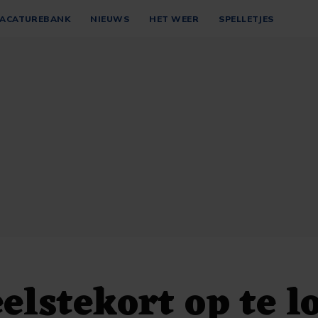
ACATUREBANK
NIEUWS
HET WEER
SPELLETJES
elstekort op te l