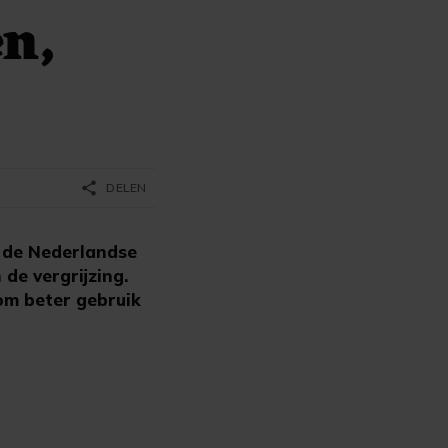
en,
share
DELEN
 de Nederlandse
de vergrijzing.
om beter gebruik