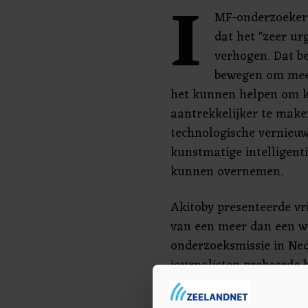
I
MF-onderzoeker
dat het "zeer urg
verhogen. Dat be
bewegen om mee
het kunnen helpen om 
aantrekkelijker te make
technologische vernieuwi
kunstmatige intelligen
kunnen overnemen.
Akitoby presenteerde vr
van een meer dan een w
onderzoeksmissie in Ne
journalisten probeerde hi
waaronder ook de arbeid
weg te gaan. Het enige 