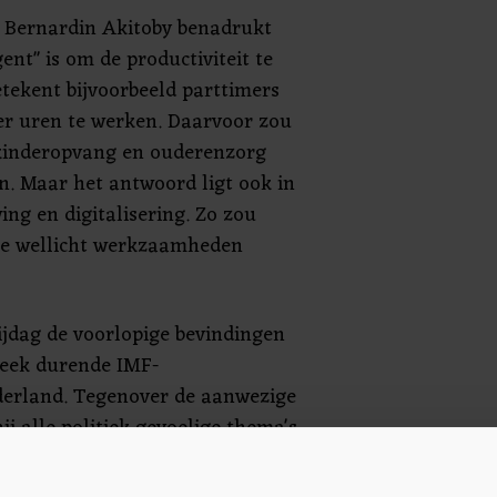
 Bernardin Akitoby benadrukt
ent" is om de productiviteit te
tekent bijvoorbeeld parttimers
r uren te werken. Daarvoor zou
kinderopvang en ouderenzorg
n. Maar het antwoord ligt ook in
ng en digitalisering. Zo zou
tie wellicht werkzaamheden
ijdag de voorlopige bevindingen
eek durende IMF-
derland. Tegenover de aanwezige
j alle politiek gevoelige thema's,
smigratie, zoveel mogelijk uit de
wat het IMF daarover te zeggen