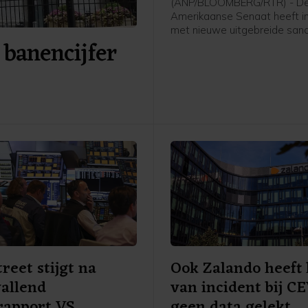
(ANP/BLOOMBERG/RTR) - D
Amerikaanse Senaat heeft 
met nieuwe uitgebreide sanc
 banencijfer
tegen Rusland en Iran. De w
ook nog door het Huis van
Afgevaardigden worden aa
voordat die definitief in werk
Die behandeling kan mogelij
maand al plaatsvinden.
treet stijgt na
Ook Zalando heeft 
allend
van incident bij C
rapport VS
geen data gelekt