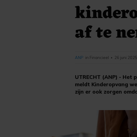
kindero
af te n
ANP
in Financieel
26 juni 2025
•
UTRECHT (ANP) - Het pe
meldt Kinderopvang wer
zijn er ook zorgen omda