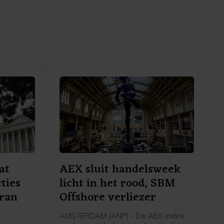
at
AEX sluit handelsweek
ties
licht in het rood, SBM
Iran
Offshore verliezer
AMSTERDAM (ANP) - De AEX-index