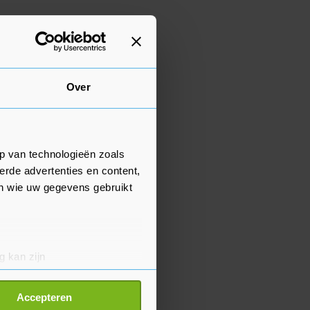
Over
p van technologieën zoals
erde advertenties en content,
en wie uw gegevens gebruikt
g kan zijn
erprinting)
t
detailgedeelte
in. U kunt uw
Accepteren