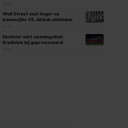
22:57
Wall Street sluit hoger na
banencijfer VS, Airbnb uitblinker
22:17
Excelsior wint openingsduel
Eredivisie bij gepromoveerd
Cambuur
22:03