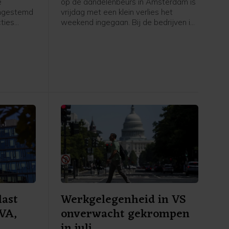
e
op de aandelenbeurs in Amsterdam is
ingestemd
vrijdag met een klein verlies het
ties
weekend ingegaan. Bij de bedrijven in
et moet
de hoofdgraadmeter was maritiem
oliedienstverlener SBM Offshore een
ngenomen
negatieve uitschieter, na een dag
ing treedt.
eerder nog uitblinker te zijn geweest
k volgende
door sterke cijfers en verwachtingen.
Verder ging de aandacht van
beleggers onder meer uit naar het
belangrijke Amerikaanse
banenrapport, dat veel zwakker uitviel
dan verwacht.
last
Werkgelegenheid in VS
EVA,
onverwacht gekrompen
in juli