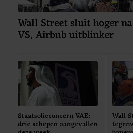
Wall Street sluit hoger na
VS, Airbnb uitblinker
Staatsolieconcern VAE:
Wall S
drie schepen aangevallen
tegenv
deze week
banen