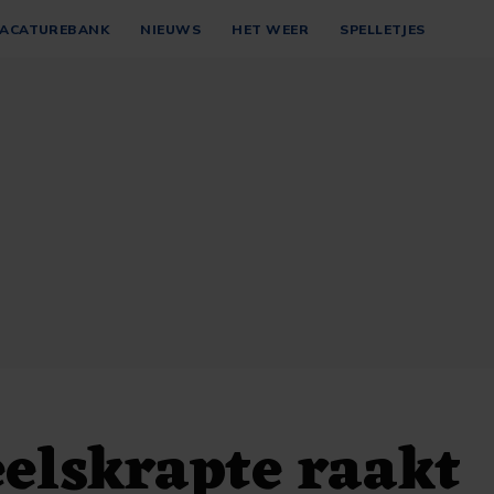
ACATUREBANK
NIEUWS
HET WEER
SPELLETJES
elskrapte raakt