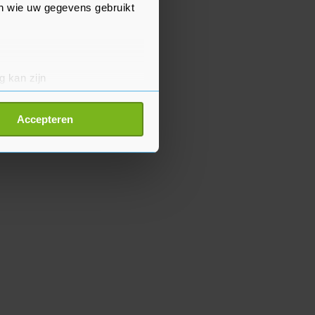
en wie uw gegevens gebruikt
g kan zijn
erprinting)
t
detailgedeelte
in. U kunt uw
Accepteren
p onze cookiepagina kun je