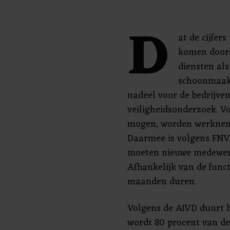
D
at de cijfers
komen doord
diensten al
schoonmaak 
nadeel voor de bedrijve
veiligheidsonderzoek. V
mogen, worden werknem
Daarmee is volgens FNV
moeten nieuwe medewer
Afhankelijk van de funct
maanden duren.
Volgens de AIVD duurt h
wordt 80 procent van d