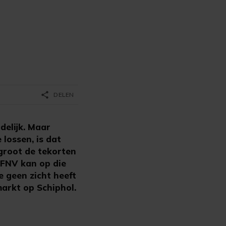
share
DELEN
delijk. Maar
lossen, is dat
 groot de tekorten
d FNV kan op die
e geen zicht heeft
arkt op Schiphol.