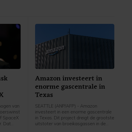
usk
Amazon investeert in
enorme gascentrale in
eX
Texas
mogen van
SEATTLE (ANP/AFP) - Amazon
koerswinst
investeert in een enorme gascentrale
ijf SpaceX
in Texas. Dit project dreigt de grootste
r. Dat
uitstoter van broeikasgassen in de
becijferd
Verenigde Staten te worden. Het