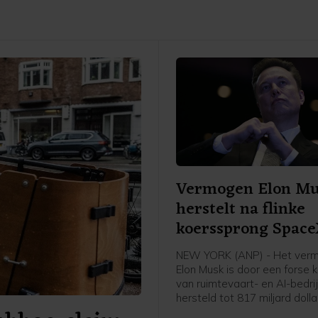
Vermogen Elon M
herstelt na flinke
koerssprong Spac
NEW YORK (ANP) - Het ver
Elon Musk is door een forse 
van ruimtevaart- en AI-bedr
hersteld tot 817 miljard dolla
heeft persbureau Bloomberg 