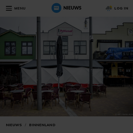
MENU
LOG IN
NIEUWS
/
BINNENLAND