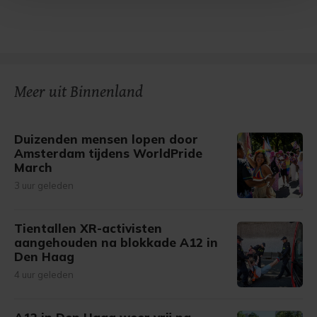
Met cookies werkt onze website beter en wordt jouw
bezoek makkelijker en persoonlijker. Op
onze cookiepagina kun je ons cookiebeleid bekijken en je
gemaakte keuze altijd wijzigen of intrekken.
Meer uit Binnenland
Duizenden mensen lopen door
Amsterdam tijdens WorldPride
March
3 uur geleden
Tientallen XR-activisten
aangehouden na blokkade A12 in
Den Haag
4 uur geleden