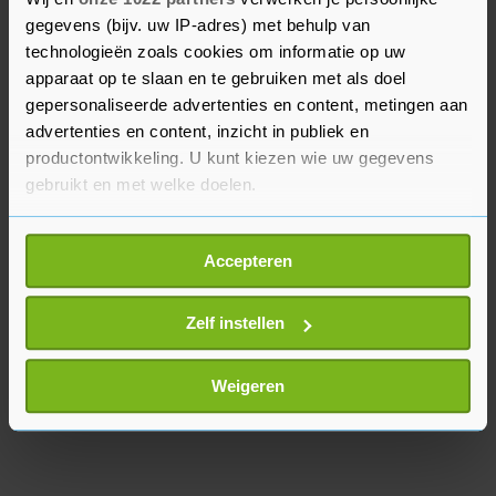
naar buiten heeft gebracht, is onderdeel van
gegevens (bijv. uw IP-adres) met behulp van
Slachtofferhulp Nederland. De organisatie staat
technologieën zoals cookies om informatie op uw
slachtoffers bij die door een nare gebeurtenis of
apparaat op te slaan en te gebruiken met als doel
gepersonaliseerde advertenties en content, metingen aan
persoonlijke calamiteit onderdeel zijn geworden
advertenties en content, inzicht in publiek en
van het nieuws.
productontwikkeling. U kunt kiezen wie uw gegevens
gebruikt en met welke doelen.
Als u het toestaat, willen we ook graag:
Accepteren
Informatie verzamelen over uw geografische
locatie, die tot een paar meter nauwkeurig kan zijn
Uw apparaat identificeren door het actief te
Zelf instellen
scannen op specifieke eigenschappen (fingerprinting)
Lees meer over hoe uw persoonlijke gegevens worden
Weigeren
verwerkt en stel uw voorkeuren in het
detailgedeelte
in.
U kunt uw toestemming op elk moment wijzigen of
intrekken in de Cookieverklaring.