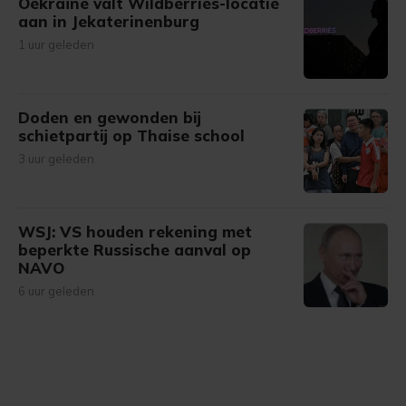
Oekraïne valt Wildberries-locatie
aan in Jekaterinenburg
1 uur geleden
Doden en gewonden bij
schietpartij op Thaise school
3 uur geleden
WSJ: VS houden rekening met
beperkte Russische aanval op
NAVO
6 uur geleden