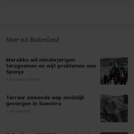
Met cookies werkt onze website beter en wordt jouw
bezoek makkelijker en persoonlijker. Op
onze cookiepagina kun je ons cookiebeleid bekijken en je
gemaakte keuze altijd wijzigen of intrekken.
Meer uit Buitenland
Marokko wil minderjarigen
terugnemen en wijt problemen aan
Spanje
8 minuten geleden
Terreur zaaiende aap eindelijk
gevangen in Sumatra
1 uur geleden