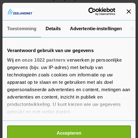
kunnen oordelen dat een deel van de
maatregelen strijdig met de grondwet is. De raad
moet ook beslissen of er een referendum kan
Toestemming
Details
Advertentie-instellingen
Ov
worden gehouden. Voor zo’n volksraadpleging
zijn dan 4,87 miljoen handtekeningen nodig. In de
omgeving van het gerechtsgebouw is het van
Verantwoord gebruik van uw gegevens
donderdagmiddag tot zaterdagochtend verboden
Wij en
onze 1022 partners
verwerken je persoonlijke
te demonstreren.
gegevens (bijv. uw IP-adres) met behulp van
technologieën zoals cookies om informatie op uw
De regering van president Emmanuel Macron
apparaat op te slaan en te gebruiken met als doel
gepersonaliseerde advertenties en content, metingen aan
heeft de nieuwe pensioenwet vorige maand
advertenties en content, inzicht in publiek en
doorgedrukt zonder stemming in het het
productontwikkeling. U kunt kiezen wie uw gegevens
parlement. De wet kan tegen het eind van het
gebruikt en met welke doelen.
jaar in werking treden als er geen juridische
obstakels worden opgeworpen. Vanuit Nederland
Als u het toestaat, willen we ook graag:
Accepteren
reikte Macron woensdag de vakbonden de hand.
Informatie verzamelen over uw geografische