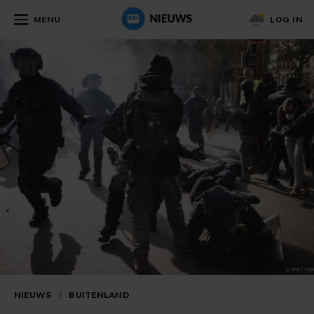
MENU
LOG IN
NIEUWS
/
BUITENLAND