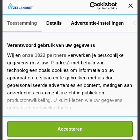
algemeen klassement, draagt de witte
jongerentrui.
Toestemming
Details
Advertentie-instellingen
Ov
Verantwoord gebruik van uw gegevens
Wij en
onze 1022 partners
verwerken je persoonlijke
gegevens (bijv. uw IP-adres) met behulp van
technologieën zoals cookies om informatie op uw
apparaat op te slaan en te gebruiken met als doel
gepersonaliseerde advertenties en content, metingen aan
advertenties en content, inzicht in publiek en
productontwikkeling. U kunt kiezen wie uw gegevens
gebruikt en met welke doelen.
Als u het toestaat, willen we ook graag:
Accepteren
Informatie verzamelen over uw geografische
locatie, die tot een paar meter nauwkeurig kan zijn