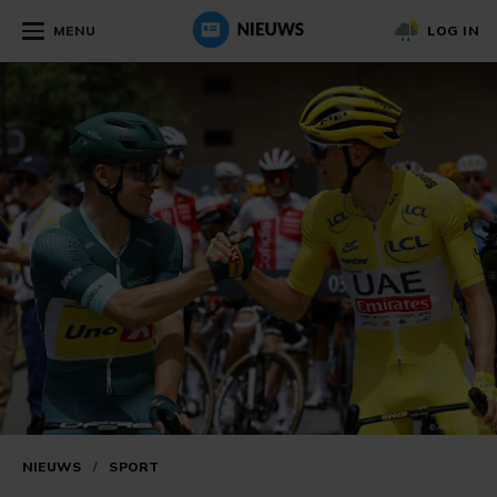
MENU
LOG IN
NIEUWS
/
SPORT