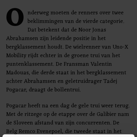
O
nderweg moeten de renners over twee
beklimmingen van de vierde categorie.
Dat betekent dat de Noor Jonas
Abrahamsen zijn leidende positie in het
bergklassement houdt. De wielrenner van Uno-X
Mobility rijdt echter in de groene trui van het
puntenklassement. De Fransman Valentin
Madouas, die derde staat in het bergklassement
achter Abrahamsen en geletruidrager Tadej
Pogacar, draagt de bollentrui.
Pogacar heeft na een dag de gele trui weer terug.
Met de ritzege op de etappe over de Galibier nam
de Sloveen afstand van zijn concurrenten. De
Belg Remco Evenepoel, die tweede staat in het