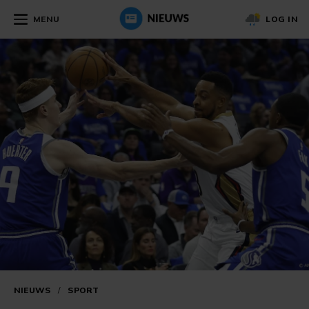
MENU
LOG IN
NIEUWS
/
SPORT