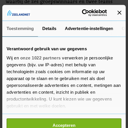
waarbij de zes groepswinnaars en twee teams
met een wildcard naar de kwartfinales gingen.
Alle resultaten tellen mee voor het reguliere
seizoen, behalve de finale van komend weekend.
Toestemming
Details
Advertentie-instellingen
Ov
Verantwoord gebruik van uw gegevens
Wij en
onze 1022 partners
verwerken je persoonlijke
gegevens (bijv. uw IP-adres) met behulp van
technologieën zoals cookies om informatie op uw
apparaat op te slaan en te gebruiken met als doel
gepersonaliseerde advertenties en content, metingen aan
advertenties en content, inzicht in publiek en
productontwikkeling. U kunt kiezen wie uw gegevens
gebruikt en met welke doelen.
Als u het toestaat, willen we ook graag:
Accepteren
Informatie verzamelen over uw geografische