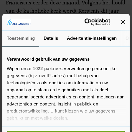
Franciscus eerder deze maand. Volgens het hoofd
van de katholieke kerk wordt Kerstmis dit jaar
gevierd met "beperkingen en onbehagen". Hij
hoopt dat de viering van de geboorte van Jezus
Christus daardoor "religieuzer, authentieker en
Toestemming
Details
Advertentie-instellingen
Ov
echter" wordt.
Verantwoord gebruik van uw gegevens
Wij en
onze 1022 partners
verwerken je persoonlijke
gegevens (bijv. uw IP-adres) met behulp van
technologieën zoals cookies om informatie op uw
apparaat op te slaan en te gebruiken met als doel
gepersonaliseerde advertenties en content, metingen aan
advertenties en content, inzicht in publiek en
productontwikkeling. U kunt kiezen wie uw gegevens
gebruikt en met welke doelen.