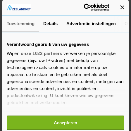
blijven uitdelen en boterhammen blijven smeren
voor mensen die dat nodig hebben, ongeacht
verblijfsstatus of afkomst. De kerk kreeg de
Toestemming
Details
Advertentie-instellingen
Ov
afgelopen dagen vanuit het hele land vele
steunbetuigingen en mensen die zich
Verantwoord gebruik van uw gegevens
aanmeldden als vrijwilliger of donateur.
Wij en
onze 1022 partners
verwerken je persoonlijke
gegevens (bijv. uw IP-adres) met behulp van
Ook het Leger des Heils laat zich door de wet
technologieën zoals cookies om informatie op uw
"niet afschrikken". Volgens voorzitter Harm
apparaat op te slaan en te gebruiken met als doel
Slomp zet de hulporganisatie zich dagelijks in
gepersonaliseerde advertenties en content, metingen aan
om mensen in nood te helpen. "Dat blijven we
advertenties en content, inzicht in publiek en
doen, ook als dat strafbaar zou worden. Daar sta
productontwikkeling. U kunt kiezen wie uw gegevens
gebruikt en met welke doelen.
ik persoonlijk garant voor." Slomp vreest dat
ongedocumenteerden door de wet minder snel
Als u het toestaat, willen we ook graag:
medische hulp durven te zoeken en een "dakloos
Accepteren
Informatie verzamelen over uw geografische
en uitzichtloos" leven zullen leiden. "Ze krijgen te