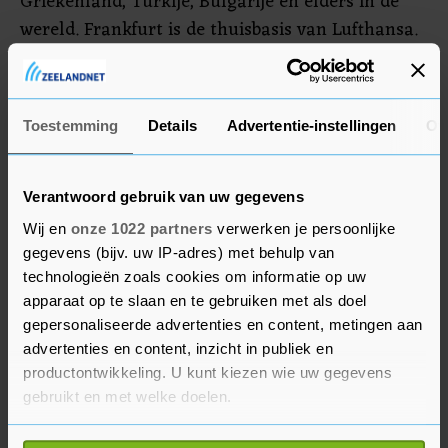
Griekenland, Turkije, Bulgarije en elders in de
wereld. Frankfurt is de thuisbasis van Lufthansa.
De Duitse luchthaven behoort samen met
Schiphol, London Heathrow en Paris-Charles de
Gaulle tot de grootste vliegvelden van West-
Toestemming
Details
Advertentie-instellingen
Ov
Europa.
Verantwoord gebruik van uw gegevens
Wij en
onze 1022 partners
verwerken je persoonlijke
gegevens (bijv. uw IP-adres) met behulp van
technologieën zoals cookies om informatie op uw
apparaat op te slaan en te gebruiken met als doel
gepersonaliseerde advertenties en content, metingen aan
advertenties en content, inzicht in publiek en
productontwikkeling. U kunt kiezen wie uw gegevens
gebruikt en met welke doelen.
Als u het toestaat, willen we ook graag: