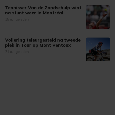
onze cookiepagina kun je ons cookiebeleid bekijken en je
Tennisser Van de Zandschulp wint
gemaakte keuze altijd wijzigen of intrekken.
na stunt weer in Montréal
15 uur geleden
Vollering teleurgesteld na tweede
plek in Tour op Mont Ventoux
21 uur geleden