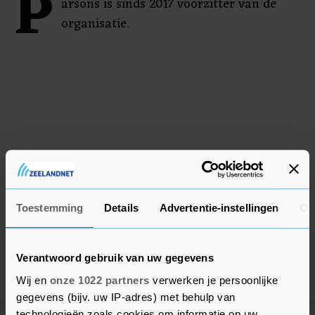
P
arsons is sinds 2017 voorzitter van de
organisatie.
Toestemming
Details
Advertentie-instellingen
Ov
Verantwoord gebruik van uw gegevens
Wij en
onze 1022 partners
verwerken je persoonlijke
gegevens (bijv. uw IP-adres) met behulp van
technologieën zoals cookies om informatie op uw