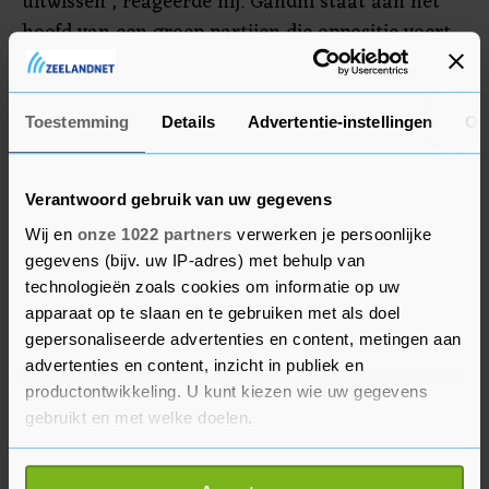
uitwissen", reageerde hij. Gandhi staat aan het
hoofd van een groep partijen die oppositie voert
tegen Modi en diens hindoenationalistische BJP.
De premier is net begonnen aan zijn derde
ambtstermijn.
Toestemming
Details
Advertentie-instellingen
Ov
Verantwoord gebruik van uw gegevens
Wij en
onze 1022 partners
verwerken je persoonlijke
gegevens (bijv. uw IP-adres) met behulp van
technologieën zoals cookies om informatie op uw
apparaat op te slaan en te gebruiken met als doel
gepersonaliseerde advertenties en content, metingen aan
advertenties en content, inzicht in publiek en
productontwikkeling. U kunt kiezen wie uw gegevens
gebruikt en met welke doelen.
Als u het toestaat, willen we ook graag: