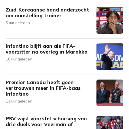
Zuid-Koreaanse bond onderzocht
om aanstelling trainer
5 uur geleden
Infantino blijft aan als FIFA-
voorzitter na overleg in Marokko
10 uur geleden
Premier Canada heeft geen
vertrouwen meer in FIFA-baas
Infantino
11 uur geleden
PSV wijst voorstel schorsing van
drie duels voor Veerman af