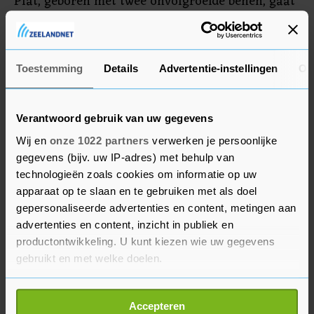
Plat, geboren met twee onvolgroeide benen, gaat
voor vier medailles op deze Paralympische
Spelen. Hij neemt ook deel aan de paramarathon
en de wegrace in het wielrennen.
Toestemming
Details
Advertentie-instellingen
Ov
Verantwoord gebruik van uw gegevens
Wij en
onze 1022 partners
verwerken je persoonlijke
gegevens (bijv. uw IP-adres) met behulp van
technologieën zoals cookies om informatie op uw
apparaat op te slaan en te gebruiken met als doel
gepersonaliseerde advertenties en content, metingen aan
advertenties en content, inzicht in publiek en
productontwikkeling. U kunt kiezen wie uw gegevens
gebruikt en met welke doelen.
Als u het toestaat, willen we ook graag:
Accepteren
Informatie verzamelen over uw geografische