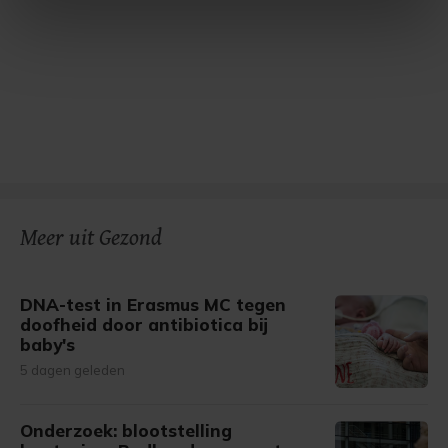
intrekken in de Cookieverklaring.
Met cookies werkt onze website beter en wordt jouw
bezoek makkelijker en persoonlijker. Op
onze cookiepagina kun je ons cookiebeleid bekijken en je
gemaakte keuze altijd wijzigen of intrekken.
Meer uit Gezond
DNA-test in Erasmus MC tegen
doofheid door antibiotica bij
baby's
5 dagen geleden
Onderzoek: blootstelling