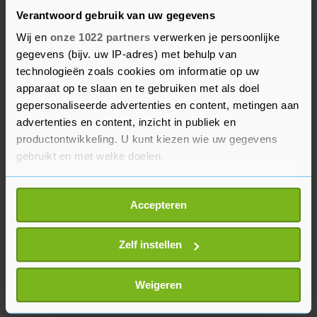
een typisch voorbeeld van kortetermijndenken.
Verantwoord gebruik van uw gegevens
Op de lange termijn zijn niet alleen mensen met
Wij en
onze 1022 partners
verwerken je persoonlijke
reuma hiervan de dupe, het kost de hele
gegevens (bijv. uw IP-adres) met behulp van
maatschappij meer geld."
technologieën zoals cookies om informatie op uw
apparaat op te slaan en te gebruiken met als doel
De organisatie zegt dat het voor reumapatiënten
gepersonaliseerde advertenties en content, metingen aan
advertenties en content, inzicht in publiek en
niet zomaar zelfhulpmiddelen zijn: "Ze zijn
productontwikkeling. U kunt kiezen wie uw gegevens
onderdeel van een behandeling en werken vaak
gebruikt en met welke doelen.
samen met andere geneesmiddelen."
Als u het toestaat, willen we ook graag:
Accepteren
Informatie verzamelen over uw geografische
locatie, die tot een paar meter nauwkeurig kan zijn
Uw apparaat identificeren door het actief te
Zelf instellen
scannen op specifieke eigenschappen (fingerprinting)
Lees meer over hoe uw persoonlijke gegevens worden
Weigeren
verwerkt en stel uw voorkeuren in het
detailgedeelte
in.
U kunt uw toestemming op elk moment wijzigen of