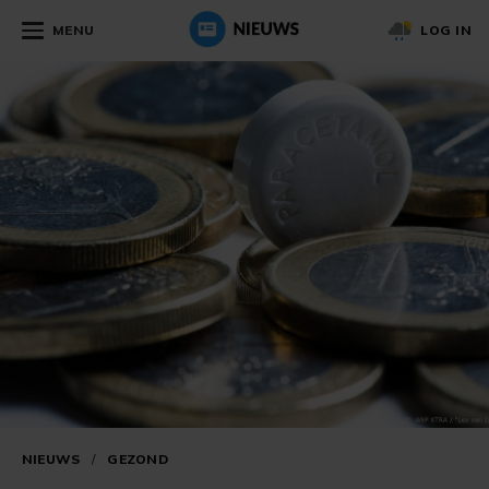
MENU
LOG IN
NIEUWS
/
GEZOND