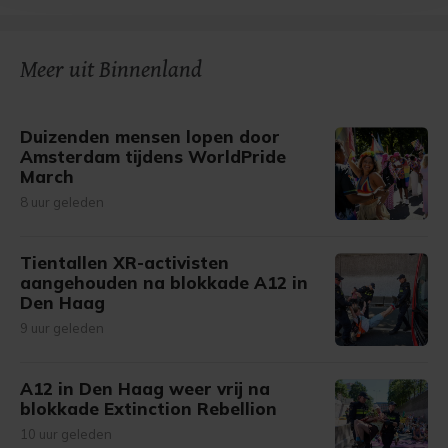
bezoek makkelijker en persoonlijker. Op
onze cookiepagina kun je ons cookiebeleid bekijken en je
gemaakte keuze altijd wijzigen of intrekken.
Meer uit Binnenland
Duizenden mensen lopen door
Amsterdam tijdens WorldPride
March
8 uur geleden
Tientallen XR-activisten
aangehouden na blokkade A12 in
Den Haag
9 uur geleden
A12 in Den Haag weer vrij na
blokkade Extinction Rebellion
10 uur geleden