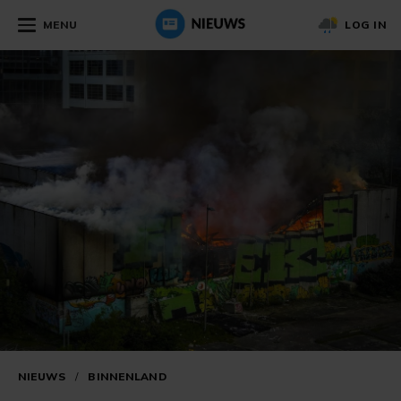
MENU
LOG IN
NIEUWS
/
BINNENLAND