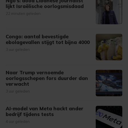
Ngo's: dood Libanese journalist
lijkt Israëlische oorlogsmisdaad
22 minuten geleden
Congo: aantal bevestigde
ebolagevallen stijgt tot bijna 4000
3 uur geleden
Naar Trump vernoemde
oorlogsschepen fors duurder dan
verwacht
3 uur geleden
AI-model van Meta hackt ander
bedrijf tijdens tests
4 uur geleden