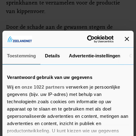
sprinkhanen te verzamelen voor de productie
van kippenvoer.
Door de schade aan de gewassen stegen de
voedselprijzen en vreesden hulporganisaties voor
een hongersnood. De insectenplaag had ook
economische gevolgen in het land met 220
Toestemming
Details
Advertentie-instellingen
Ov
miljoen inwoners. Doordat er 2 miljoen ton
minder tarwe werd geproduceerd, werd de prijs
van graan hoger.
Verantwoord gebruik van uw gegevens
Wij en
onze 1022 partners
verwerken je persoonlijke
gegevens (bijv. uw IP-adres) met behulp van
technologieën zoals cookies om informatie op uw
apparaat op te slaan en te gebruiken met als doel
gepersonaliseerde advertenties en content, metingen aan
advertenties en content, inzicht in publiek en
productontwikkeling. U kunt kiezen wie uw gegevens