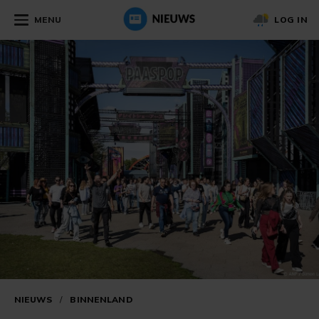
MENU
LOG IN
NIEUWS
/
BINNENLAND