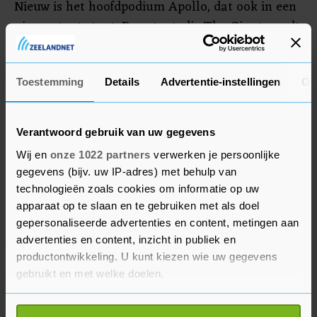
Nieuw is het hoofdpodium Apollo, dat ook in een
nieuwe tent staat. Deze tent, die The Giant wordt
genoemd, is momenteel de grootste festivaltent
ter wereld. Het gevaarte is 25 meter hoog en kan
zo'n 21.000 mensen herbergen.
Toestemming
Details
Advertentie-instellingen
Ov
Verantwoord gebruik van uw gegevens
Wij en
onze 1022 partners
verwerken je persoonlijke
gegevens (bijv. uw IP-adres) met behulp van
technologieën zoals cookies om informatie op uw
apparaat op te slaan en te gebruiken met als doel
gepersonaliseerde advertenties en content, metingen aan
advertenties en content, inzicht in publiek en
productontwikkeling. U kunt kiezen wie uw gegevens
gebruikt en met welke doelen.
Als u het toestaat, willen we ook graag: