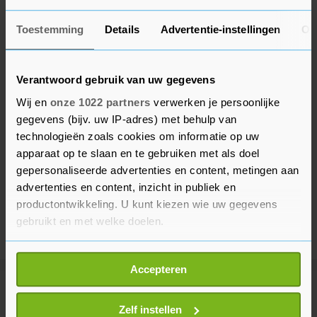
Toestemming
Details
Advertentie-instellingen
Ov
Verantwoord gebruik van uw gegevens
Wij en
onze 1022 partners
verwerken je persoonlijke
gegevens (bijv. uw IP-adres) met behulp van
technologieën zoals cookies om informatie op uw
apparaat op te slaan en te gebruiken met als doel
gepersonaliseerde advertenties en content, metingen aan
advertenties en content, inzicht in publiek en
productontwikkeling. U kunt kiezen wie uw gegevens
gebruikt en met welke doelen.
Als u het toestaat, willen we ook graag:
Accepteren
Informatie verzamelen over uw geografische
locatie, die tot een paar meter nauwkeurig kan zijn
Meer uit Sport
Uw apparaat identificeren door het actief te
Zelf instellen