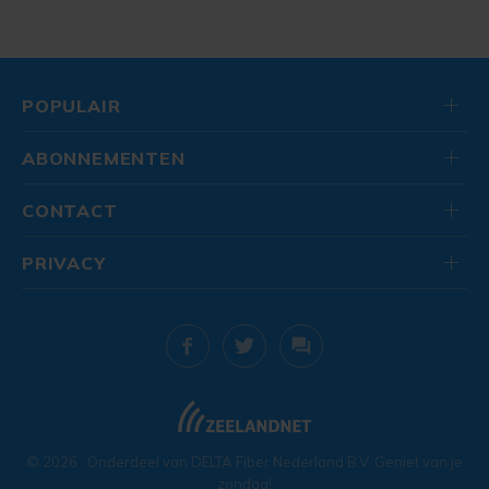
POPULAIR
ABONNEMENTEN
CONTACT
PRIVACY
© 2026
. Onderdeel van
DELTA Fiber Nederland B.V.
Geniet van je
zondag!