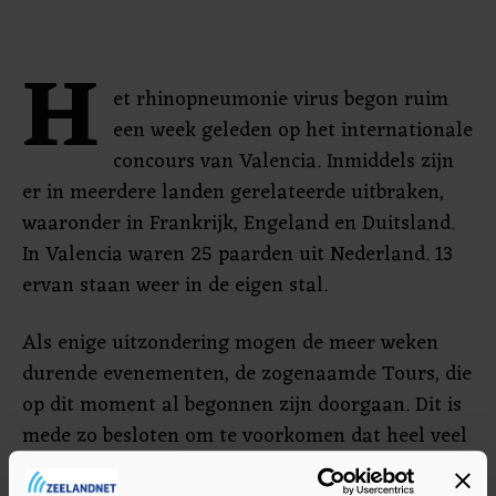
H
et rhinopneumonie virus begon ruim
een week geleden op het internationale
concours van Valencia. Inmiddels zijn
er in meerdere landen gerelateerde uitbraken,
waaronder in Frankrijk, Engeland en Duitsland.
In Valencia waren 25 paarden uit Nederland. 13
ervan staan weer in de eigen stal.
Als enige uitzondering mogen de meer weken
durende evenementen, de zogenaamde Tours, die
op dit moment al begonnen zijn doorgaan. Dit is
mede zo besloten om te voorkomen dat heel veel
paarden tegelijk verplaatst worden.