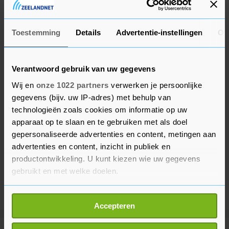
controleerden de Bredanaars de wedstrijd.
Toestemming
Details
Advertentie-instellingen
Ov
Verantwoord gebruik van uw gegevens
Wij en
onze 1022 partners
verwerken je persoonlijke
gegevens (bijv. uw IP-adres) met behulp van
technologieën zoals cookies om informatie op uw
apparaat op te slaan en te gebruiken met als doel
gepersonaliseerde advertenties en content, metingen aan
advertenties en content, inzicht in publiek en
productontwikkeling. U kunt kiezen wie uw gegevens
gebruikt en met welke doelen.
Als u het toestaat, willen we ook graag:
Accepteren
Informatie verzamelen over uw geografische
locatie, die tot een paar meter nauwkeurig kan zijn