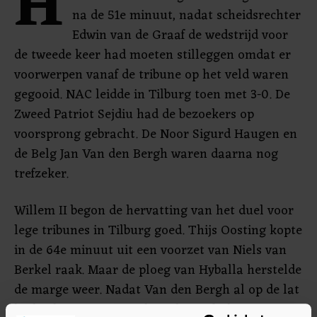
H
na de 51e minuut, nadat scheidsrechter
Edwin van de Graaf de wedstrijd voor
de tweede keer had moeten stilleggen omdat er
voorwerpen vanaf de tribune op het veld waren
gegooid. NAC leidde in Tilburg toen met 3-0. De
Zweed Patriot Sejdiu had de bezoekers op
voorsprong gebracht. De Noor Sigurd Haugen en
de Belg Jan Van den Bergh waren daarna nog
trefzeker.
Willem II begon de hervatting van het duel voor
lege tribunes in Tilburg goed. Thijs Oosting kopte
in de 64e minuut uit een voorzet van Niels van
Berkel raak. Maar de ploeg van Hyballa herstelde
de marge weer. Nadat Van den Bergh al op de lat
had gekopt, was nu ook Sejdiu trefzeker. Daarna