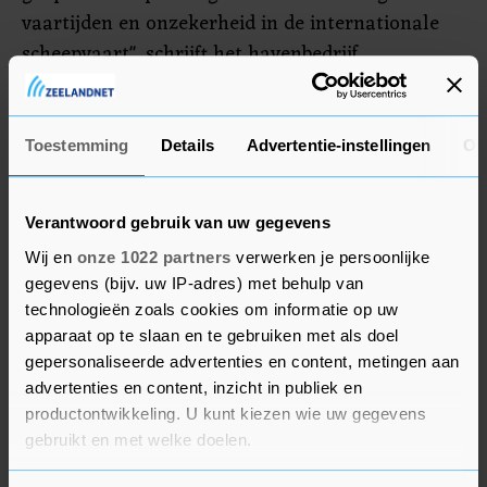
vaartijden en onzekerheid in de internationale
scheepvaart", schrijft het havenbedrijf.
Het Havenbedrijf Rotterdam komt volgende
maand met cijfers over de overslag in de grootste
Toestemming
Details
Advertentie-instellingen
Ov
zeehaven van Europa.
Verantwoord gebruik van uw gegevens
Wij en
onze 1022 partners
verwerken je persoonlijke
gegevens (bijv. uw IP-adres) met behulp van
technologieën zoals cookies om informatie op uw
apparaat op te slaan en te gebruiken met als doel
gepersonaliseerde advertenties en content, metingen aan
advertenties en content, inzicht in publiek en
productontwikkeling. U kunt kiezen wie uw gegevens
gebruikt en met welke doelen.