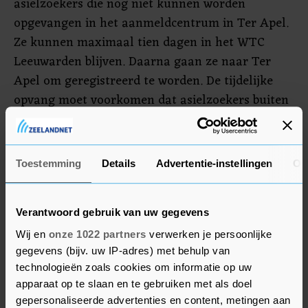
asielzoekers die nog niet kunnen worden
opgevangen in het aanmeldcentrum in Ter Apel.
Ze kunnen maximaal tien dagen in het WTC
Leeuwarden blijven. Daarna gaan ze naar Ter
Apel om geregistreerd te worden. De tijdelijke
opvang moet voorkomen dat asielzoekers buiten
slapen wanneer er in Ter Apel geen plek voor ze
is.
Toestemming
Details
Advertentie-instellingen
Ov
Het WTC in Leeuwarden werd afgelopen oktober
ook omgevormd tot wachtkamer voor Ter Apel.
Daarna ging de tijdelijke opvang in januari dicht
Verantwoord gebruik van uw gegevens
om ruimte te maken voor een evenement, maar
Wij en
onze 1022 partners
verwerken je persoonlijke
nu is er weer plek.
gegevens (bijv. uw IP-adres) met behulp van
technologieën zoals cookies om informatie op uw
apparaat op te slaan en te gebruiken met als doel
gepersonaliseerde advertenties en content, metingen aan