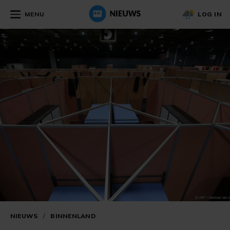
MENU
LOG IN
NIEUWS
/
BINNENLAND