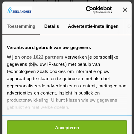
erg verzwakt en hadden allemaal medische zorg
nodig. Twee bewusteloze slachtoffers werden
naar Sicilië gevlogen.
Toestemming
Details
Advertentie-instellingen
Ov
Verantwoord gebruik van uw gegevens
Wij en
onze 1022 partners
verwerken je persoonlijke
gegevens (bijv. uw IP-adres) met behulp van
technologieën zoals cookies om informatie op uw
apparaat op te slaan en te gebruiken met als doel
gepersonaliseerde advertenties en content, metingen aan
advertenties en content, inzicht in publiek en
productontwikkeling. U kunt kiezen wie uw gegevens
gebruikt en met welke doelen.
Als u het toestaat, willen we ook graag:
Accepteren
Informatie verzamelen over uw geografische