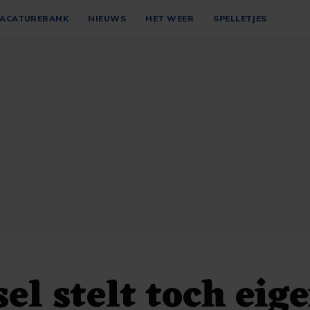
ACATUREBANK
NIEUWS
HET WEER
SPELLETJES
el stelt toch eig