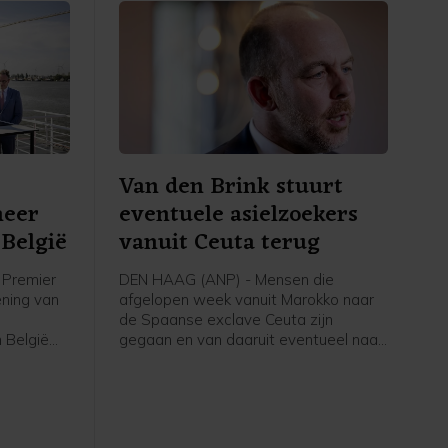
Van den Brink stuurt
meer
eventuele asielzoekers
België
vanuit Ceuta terug
Premier
DEN HAAG (ANP) - Mensen die
ening van
afgelopen week vanuit Marokko naar
de Spaanse exclave Ceuta zijn
 België
gegaan en van daaruit eventueel naar
voor
Nederland komen om asiel aan te
volgens
vragen, worden teruggestuurd naar
rstof,
Spanje, schrijft asielminister Bart van
den Brink in een brief aan de Tweede
Kamer. Volgens de CDA-minister is er