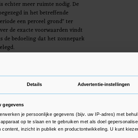
 is echter meer ruimte nodig. De
oegezegd in het betreffende
eriode een perceel grond" ter
 Over de exacte voorwaarden vindt
is de bedoeling dat het zonnepark
elegd.
ieven
park dat er nog kan komen,
Details
Advertentie-instellingen
edaan vóór ons besluit om geen
 staan", aldus een woordvoerder
w gegevens
initiatieven staat Overijssel niet
estaande uit BBB, VVD,
erwerken je persoonlijke gegevens (bijv. uw IP-adres) met behul
apparaat op te slaan en te gebruiken met als doel gepersonalise
P, wil landbouwgrond en natuur
 content, inzicht in publiek en productontwikkeling. U kunt kiez