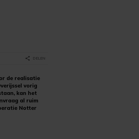
share
DELEN
r de realisatie
erijssel vorig
staan, kan het
nvraag al ruim
peratie Notter