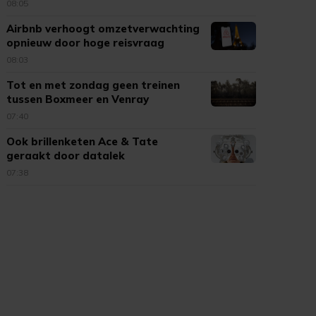
08:05
Airbnb verhoogt omzetverwachting
opnieuw door hoge reisvraag
08:03
Tot en met zondag geen treinen
tussen Boxmeer en Venray
07:40
Ook brillenketen Ace & Tate
geraakt door datalek
partnerbedrijf
07:38