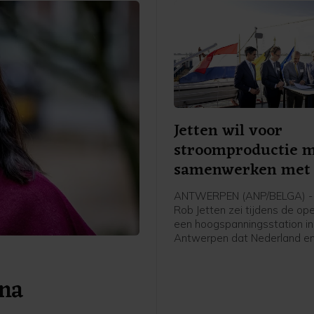
Jetten wil voor
stroomproductie 
samenwerken met 
ANTWERPEN (ANP/BELGA) - 
Rob Jetten zei tijdens de op
een hoogspanningsstation in
Antwerpen dat Nederland en
meer moeten samenwerken 
stroomproductie. Het gaat 
 na
Jetten onder meer over wate
kern- en windenergie.