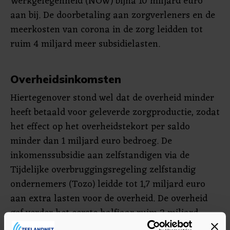
Werkgelegenheid (NOW) bijna 10 miljard euro
aan bij. De doorbetaling aan zorgverleners en de
meerkosten van corona in de zorg leidden tot
ruim 4 miljard meer subsidielasten.
Overheidsinkomsten
Hiertegenover stond wel dat de overheid minder
heeft betaald voor geleverde zorgproductie, zodat
het effect op het overheidstekort per saldo
minder dan 1 miljard euro bedroeg. De
inkomenssubsidie aan zelfstandigen via de
Tijdelijke overbruggingsregeling zelfstandig
ondernemers (Tozo) leidde tot 1,7 miljard euro
aan extra lasten voor de overheid. De overheid
gaf verder het eerste halfjaar ruim 2 miljard
euro meer uit aan uitkeringen en betaalde bijna