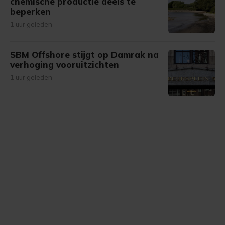
chemische productie deels te
beperken
1 uur geleden
SBM Offshore stijgt op Damrak na
verhoging vooruitzichten
1 uur geleden