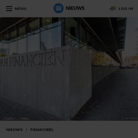
MENU
LOG IN
NIEUWS
/
FINANCIEEL