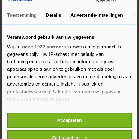
2 miljard euro meer voor de beloning van haar
werknemers.
Toestemming
Details
Advertentie-instellingen
Ov
De overheidsinkomsten daalden met 5 miljard
Verantwoord gebruik van uw gegevens
euro, onder meer door tijdelijke
Wij en
onze 1022 partners
verwerken je persoonlijke
uitstelmaatregelen voor vennootschapsbelasting.
gegevens (bijv. uw IP-adres) met behulp van
Ook liepen de accijnzen, de belasting van
technologieën zoals cookies om informatie op uw
personenauto's en motorrijwielen, de
apparaat op te slaan en te gebruiken met als doel
energiebelasting, de kansspelbelasting en de
gepersonaliseerde advertenties en content, metingen aan
toerismebelasting, fors terug.
advertenties en content, inzicht in publiek en
productontwikkeling. U kunt kiezen wie uw gegevens
De overheidsschuld kwam eind juni uit op bijna
gebruikt en met welke doelen.
442 miljard euro, ongeveer 47 miljard meer dan
Als u het toestaat, willen we ook graag:
eind vorig jaar. De schuld als percentage van het
Accepteren
Informatie verzamelen over uw geografische
bruto binnenlands product (bbp) steeg met 5,7
locatie, die tot een paar meter nauwkeurig kan zijn
procentpunt tot 55,2 procent van het bbp.
Uw apparaat identificeren door het actief te
Zelf instellen