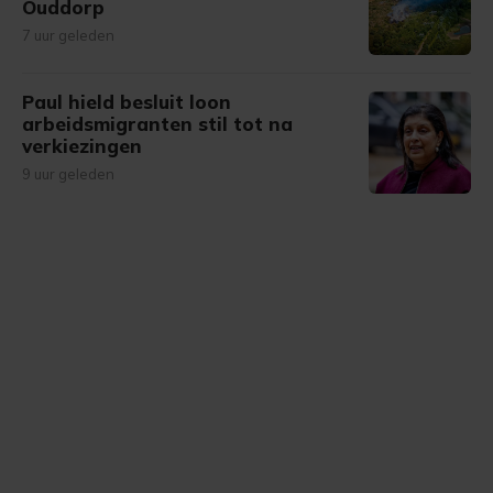
Ouddorp
7 uur geleden
Paul hield besluit loon
arbeidsmigranten stil tot na
verkiezingen
9 uur geleden