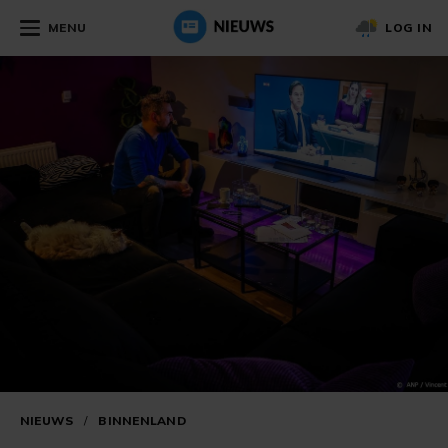
MENU
LOG IN
NIEUWS
/
BINNENLAND