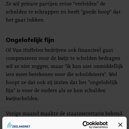
Ze wil private partijen ertoe "verleiden" de
schulden te schrappen en heeft "goede hoop" dat
het gaat lukken.
Ongelofelijk fijn
Of Van Huffelen bedrijven ook financieel gaat
compenseren voor de kwijt te schelden bedragen
wil ze niet zeggen, maar "ik kan niet onmiddellijk
iets meer betekenen voor die schuldeisers". Wel
hoopt ze dat ook zij inzien dat het "ongelofelijk
fijn" is voor de ouders als ze hun schulden
kwijtschelden.
Vorige maand maakte de staatssecretaris bekend
dat alle slachtoffers recht hebben op ten minste