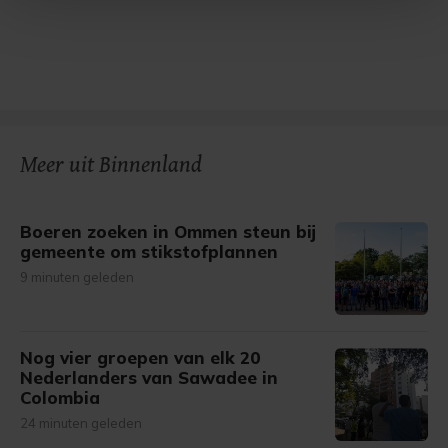
Met cookies werkt onze website beter en wordt jouw
bezoek makkelijker en persoonlijker. Op
onze cookiepagina kun je ons cookiebeleid bekijken en je
gemaakte keuze altijd wijzigen of intrekken.
Meer uit Binnenland
Boeren zoeken in Ommen steun bij
gemeente om stikstofplannen
9 minuten geleden
Nog vier groepen van elk 20
Nederlanders van Sawadee in
Colombia
24 minuten geleden