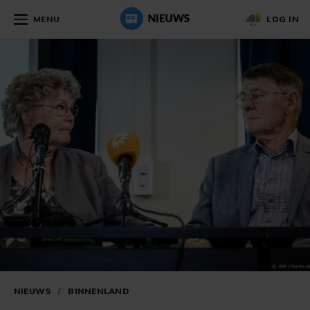
MENU
LOG IN
NIEUWS
/
BINNENLAND