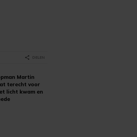
share
DELEN
opman Martin
at terecht voor
het licht kwam en
eede