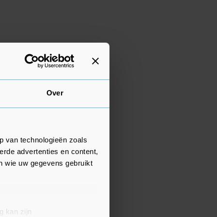
Over
p van technologieën zoals
erde advertenties en content,
en wie uw gegevens gebruikt
g kan zijn