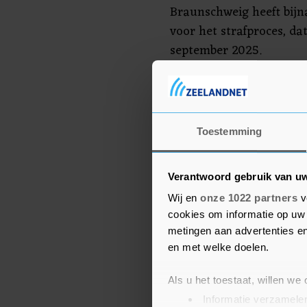
Braunschweig heeft bijn
voor het strafproces, da
september 2025.
Maximaal tien jaar 
Volgens de aanklagers w
Toestemming
het dieselschandaal pub
met emissietesten. Ook 
Verantwoord gebruik van u
marktmanipulatie door h
van beleggers over de fi
Wij en
onze 1022 partners
v
cookies om informatie op uw 
rond sjoemelsoftware. Bi
metingen aan advertenties en
een gevangenisstraf van 
en met welke doelen.
Het schandaal heeft VW 
Als u het toestaat, willen we
boetes, juridische kost
Informatie verzamelen