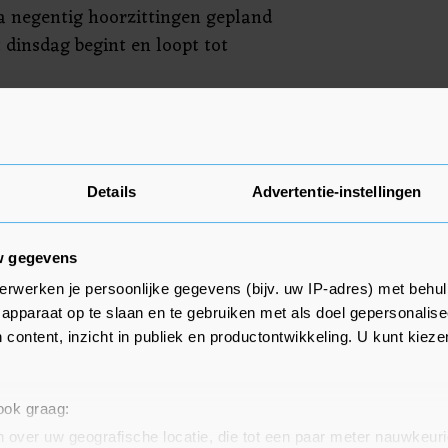
a negentig hoorzittingen gepland
t dinsdag begint en loopt tot
celstraf
ist Winterkorn al enige tijd voor
Details
Advertentie-instellingen
liek werd van de manipulaties
wordt hij aangeklaagd voor
w gegevens
et opzettelijk te laat informeren
nanciële gevolgen van de affaire
erwerken je persoonlijke gegevens (bijv. uw IP-adres) met behul
apparaat op te slaan en te gebruiken met als doel gepersonalise
j een veroordeling riskeert hij
 content, inzicht in publiek en productontwikkeling. U kunt kiez
tien jaar.
vele miljarden gekost aan
 ook graag:
en en schadevergoedingen. Vorig
 over uw geografische locatie, die tot een paar meter nauwkeuri