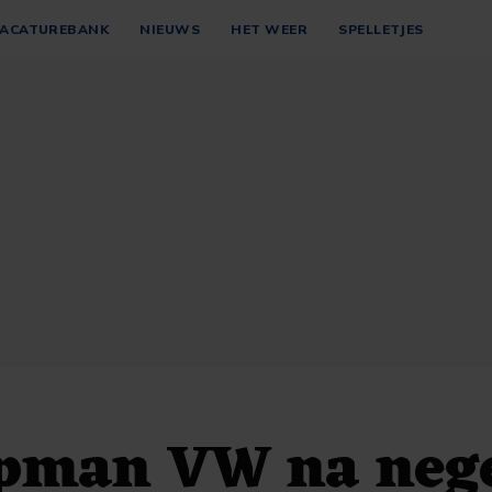
ACATUREBANK
NIEUWS
HET WEER
SPELLETJES
pman VW na neg