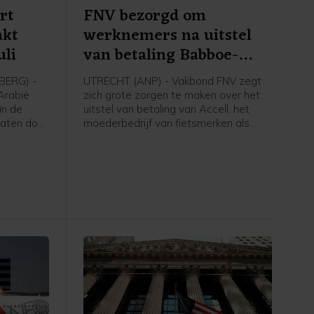
rt
FNV bezorgd om
akt
werknemers na uitstel
uli
van betaling Babboe-
moeder
ERG) -
UTRECHT (ANP) - Vakbond FNV zegt
-Arabië
zich grote zorgen te maken over het
in de
uitstel van betaling van Accell, het
vaten door
moederbedrijf van fietsmerken als
ten en de
Babboe en Batavus. Woensdag
 Hormuz,
meldde de internationale fietsfabrikant
na cijfers
met hoofdkantoor in Amsterdam dat
het uitstel is verleend aan zijn
gens
Nederlandse entiteiten. Dit brengt
inds 1985
voor de 234 werknemers in Nederland
nd geen
grote onzekerheid met zich mee over
hun baan, inkomen en toekomst, aldus
de grootste vakbond van Nederland.