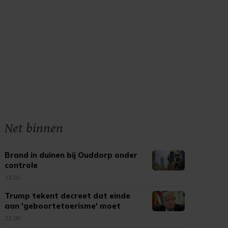
Net binnen
Brand in duinen bij Ouddorp onder
controle
23:03
Trump tekent decreet dat einde
aan 'geboortetoerisme' moet
maken
23:00