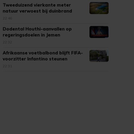
Tweeduizend vierkante meter
natuur verwoest bij duinbrand
Ouddorp
22:46
Dodental Houthi-aanvallen op
regeringsdoelen in Jemen
opgelopen
22:32
Afrikaanse voetbalbond blijft FIFA-
voorzitter Infantino steunen
22:31