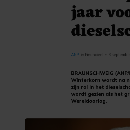
jaar vo
diesels
ANP
in Financieel
3 september
•
BRAUNSCHWEIG (ANP/DP
Winterkorn wordt na ne
zijn rol in het diesels
wordt gezien als het g
Wereldoorlog.