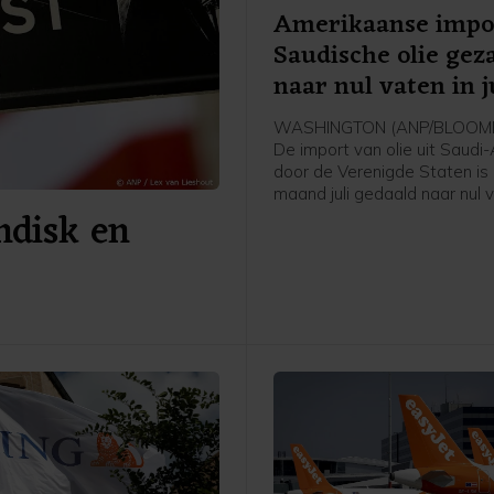
Amerikaanse impo
Saudische olie gez
naar nul vaten in j
WASHINGTON (ANP/BLOOMB
De import van olie uit Saudi
door de Verenigde Staten is 
maand juli gedaald naar nul 
andisk en
de oorlog in het Midden-Oos
blokkade van de Straat van
aldus persbureau Bloomberg 
van het Amerikaanse
energieministerie. Het is vol
Bloomberg voor het eerst s
dat over een volledige maa
enkel vat Saudische olie is
geïmporteerd in de VS.