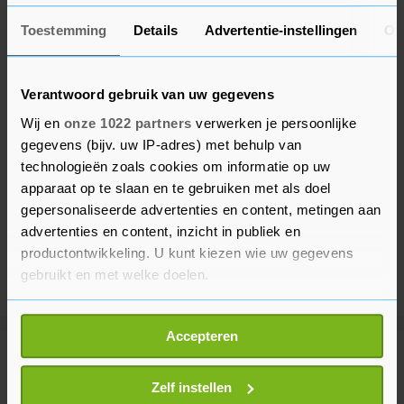
Toestemming
Details
Advertentie-instellingen
Ov
Verantwoord gebruik van uw gegevens
Wij en
onze 1022 partners
verwerken je persoonlijke
gegevens (bijv. uw IP-adres) met behulp van
technologieën zoals cookies om informatie op uw
apparaat op te slaan en te gebruiken met als doel
gepersonaliseerde advertenties en content, metingen aan
advertenties en content, inzicht in publiek en
productontwikkeling. U kunt kiezen wie uw gegevens
gebruikt en met welke doelen.
Als u het toestaat, willen we ook graag:
Accepteren
Informatie verzamelen over uw geografische
Meer uit Politiek
locatie, die tot een paar meter nauwkeurig kan zijn
Uw apparaat identificeren door het actief te
Zelf instellen