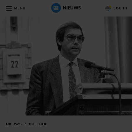
MENU
LOG IN
NIEUWS
/
POLITIEK