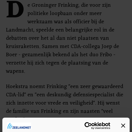
D
e Groninger Frinking, die voor zijn
politieke loopbaan onder meer
werkzaam was als officier bij de
Landmacht, speelde een belangrijke rol in de
debatten over het al dan niet plaatsen van
kruisraketten. Samen met CDA-collega Joep de
Boer - gezamenlijk bekend als het duo Fribo -
verzette hij zich tegen de plaatsing van de
wapens.
Hoekstra noemt Frinking "een zeer gewaardeerd
CDA-lid" en "een deskundig defensiespecialist die
zich inzette voor vrede en veiligheid". Hij wenst
de familie van Frinking en zijn naasten "veel
sterkte" toe.