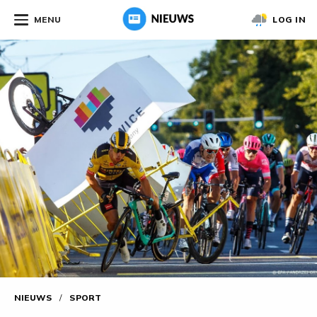
MENU
LOG IN
NIEUWS
/
SPORT