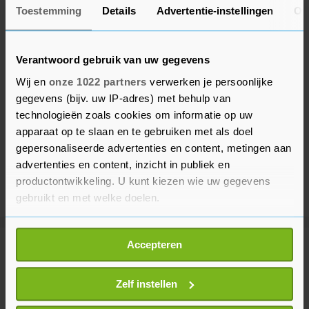
Toestemming
Details
Advertentie-instellingen
Ov
Verantwoord gebruik van uw gegevens
Wij en
onze 1022 partners
verwerken je persoonlijke
gegevens (bijv. uw IP-adres) met behulp van
technologieën zoals cookies om informatie op uw
apparaat op te slaan en te gebruiken met als doel
gepersonaliseerde advertenties en content, metingen aan
advertenties en content, inzicht in publiek en
productontwikkeling. U kunt kiezen wie uw gegevens
gebruikt en met welke doelen.
Als u het toestaat, willen we ook graag:
Accepteren
Informatie verzamelen over uw geografische
Meer uit Politiek
locatie, die tot een paar meter nauwkeurig kan zijn
Uw apparaat identificeren door het actief te
Zelf instellen
Paul hield besluit loon
scannen op specifieke eigenschappen (fingerprinting)