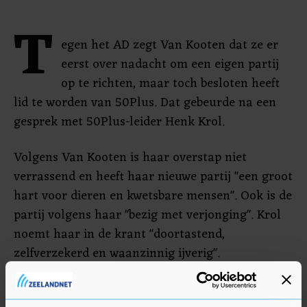
T
egen het AD zegt Van Kooten dat ze er
eerst over nadacht om een eigen partij
op te richten, maar toch besloten heeft
lid te worden van 50Plus. Dat gebeurde na een
gesprek met 50Plus-leider Henk Krol.
Volgens Van Kooten is haar overstap niet
verrassend en heeft haar nieuwe partij "een groot
hart voor dieren en kwetsbare mensen". Ook is de
partij volgens haar "bezig met verjonging". Krol
noemt haar in de krant "doortastend,
zelfverzekerd en waanzinnig ijverig".