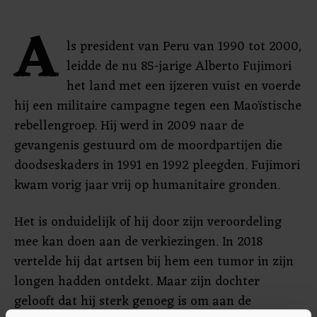
A
ls president van Peru van 1990 tot 2000,
leidde de nu 85-jarige Alberto Fujimori
het land met een ijzeren vuist en voerde
hij een militaire campagne tegen een Maoïstische
rebellengroep. Hij werd in 2009 naar de
gevangenis gestuurd om de moordpartijen die
doodseskaders in 1991 en 1992 pleegden. Fujimori
kwam vorig jaar vrij op humanitaire gronden.
Het is onduidelijk of hij door zijn veroordeling
mee kan doen aan de verkiezingen. In 2018
vertelde hij dat artsen bij hem een tumor in zijn
longen hadden ontdekt. Maar zijn dochter
gelooft dat hij sterk genoeg is om aan de