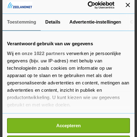
verkiezingen deel te nemen, vertelde ze aan
dagblad El Comercio.
Toestemming
Details
Advertentie-instellingen
Ov
Verantwoord gebruik van uw gegevens
Wij en
onze 1022 partners
verwerken je persoonlijke
gegevens (bijv. uw IP-adres) met behulp van
technologieën zoals cookies om informatie op uw
apparaat op te slaan en te gebruiken met als doel
gepersonaliseerde advertenties en content, metingen aan
advertenties en content, inzicht in publiek en
productontwikkeling. U kunt kiezen wie uw gegevens
gebruikt en met welke doelen.
Als u het toestaat, willen we ook graag:
Accepteren
Informatie verzamelen over uw geografische
locatie, die tot een paar meter nauwkeurig kan zijn