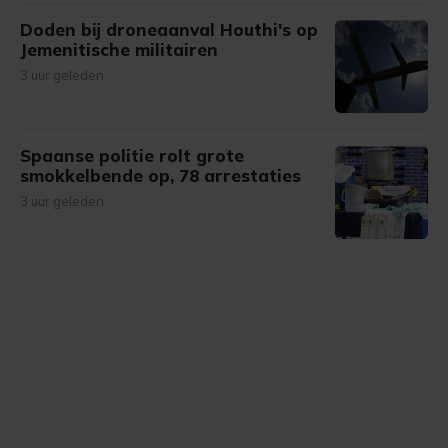
Doden bij droneaanval Houthi's op
Jemenitische militairen
3 uur geleden
Spaanse politie rolt grote
smokkelbende op, 78 arrestaties
3 uur geleden