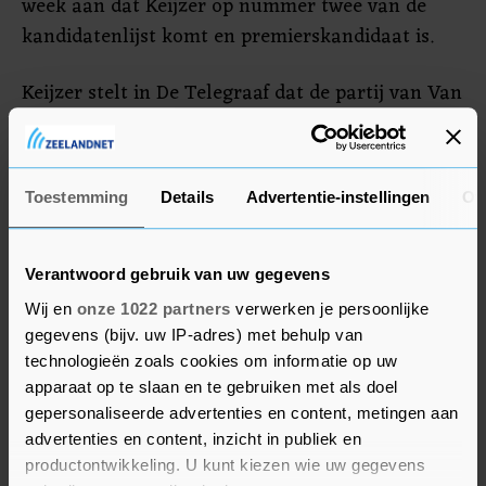
week aan dat Keijzer op nummer twee van de
kandidatenlijst komt en premierskandidaat is.
Keijzer stelt in De Telegraaf dat de partij van Van
der Plas, tot vorige week een eenmansfractie, in
de aanloop naar de verkiezingen kampt met een
'groeistuip'. "Die groeistuip zit hem erin dat zij
Toestemming
Details
Advertentie-instellingen
Ov
alles alleen moet doen, tot nu toe. Gelukkig
hebben we nu versterking en hebben we deze
week alweer meer rust ingebouwd."
Verantwoord gebruik van uw gegevens
Wij en
onze 1022 partners
verwerken je persoonlijke
gegevens (bijv. uw IP-adres) met behulp van
technologieën zoals cookies om informatie op uw
apparaat op te slaan en te gebruiken met als doel
gepersonaliseerde advertenties en content, metingen aan
advertenties en content, inzicht in publiek en
productontwikkeling. U kunt kiezen wie uw gegevens