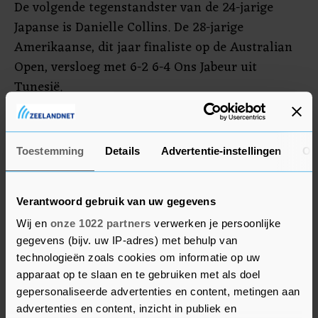
De volgende tegenstandster van de 24-jarige
Japanse is Danielle Collins. De 28-jarige
Amerikaanse, dit jaar finaliste op de Australian
Open, versloeg met 6-2 6-4 Ons Jabeur uit
Tunesië.
Demi Schuurs werd in de tweede ronde van het
WTA-toernooi van Miami uitgeschakeld. De 28-
Toestemming
Details
Advertentie-instellingen
Ov
jarige tennisster en haar Amerikaanse
dubbelpartner Desirae Krawczyk verloren van de
Belgische Kirsten Flipkens en de Indiase Sania
Verantwoord gebruik van uw gegevens
Mirza in twee sets: 6-2 6-4.
Wij en
onze 1022 partners
verwerken je persoonlijke
gegevens (bijv. uw IP-adres) met behulp van
technologieën zoals cookies om informatie op uw
apparaat op te slaan en te gebruiken met als doel
gepersonaliseerde advertenties en content, metingen aan
advertenties en content, inzicht in publiek en