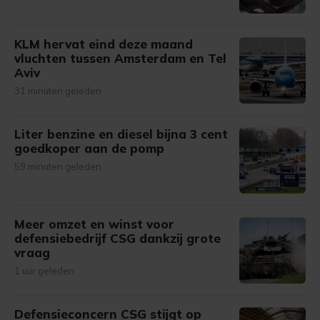
KLM hervat eind deze maand
vluchten tussen Amsterdam en Tel
Aviv
31 minuten geleden
Liter benzine en diesel bijna 3 cent
goedkoper aan de pomp
59 minuten geleden
Meer omzet en winst voor
defensiebedrijf CSG dankzij grote
vraag
1 uur geleden
Defensieconcern CSG stijgt op