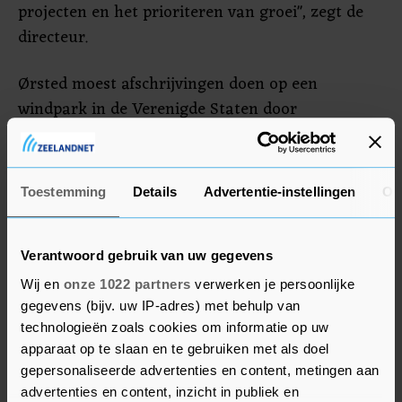
projecten en het prioriteren van groei", zegt de
directeur.
Ørsted moest afschrijvingen doen op een
windpark in de Verenigde Staten door
bouwvertragingen, waardoor de oplevering een
jaar later plaatsvindt. Het Zweedse
waterstofproject, bekend als FlagshipONE, had de
Toestemming
Details
Advertentie-instellingen
Ov
grootste productiefaciliteit van groene
scheepsbrandstof ooit moeten worden. Het bedrijf
slaagde er echter niet in afnemers voor de
Verantwoord gebruik van uw gegevens
producten te vinden.
Wij en
onze 1022 partners
verwerken je persoonlijke
gegevens (bijv. uw IP-adres) met behulp van
technologieën zoals cookies om informatie op uw
apparaat op te slaan en te gebruiken met als doel
gepersonaliseerde advertenties en content, metingen aan
advertenties en content, inzicht in publiek en