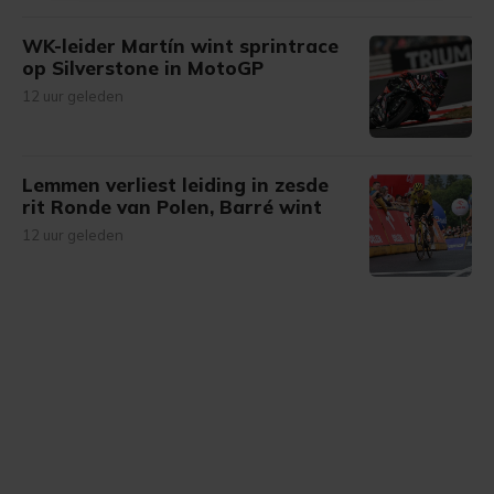
onze cookiepagina kun je ons cookiebeleid bekijken en je
WK-leider Martín wint sprintrace
gemaakte keuze altijd wijzigen of intrekken.
op Silverstone in MotoGP
12 uur geleden
Lemmen verliest leiding in zesde
rit Ronde van Polen, Barré wint
12 uur geleden