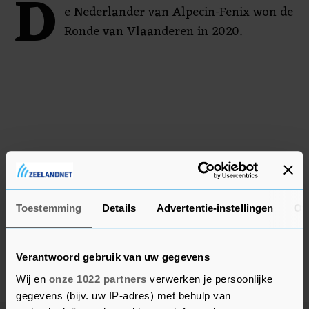
D
e Nederlander van Alpecin-Fenix won de
Ronde van Vlaanderen in 2020.
Toestemming
Details
Advertentie-instellingen
Ov
Verantwoord gebruik van uw gegevens
Wij en
onze 1022 partners
verwerken je persoonlijke
gegevens (bijv. uw IP-adres) met behulp van