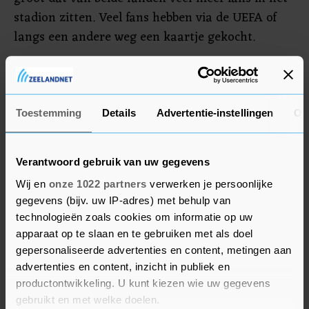
stadion zitten. Veel fans hebben via de UEFA of
langs een andere weg een kaartje gekocht.
De Puskás Aréna is met ruim 55.000 mensen
uitverkocht. De achtste finale tussen Nederland
en Tsjechië begint om 18.00 uur. De winnaar
Toestemming
Details
Advertentie-instellingen
Ov
neemt het zaterdag in de kwartfinale in Bakoe op
tegen Denemarken.
Verantwoord gebruik van uw gegevens
Wij en
onze 1022 partners
verwerken je persoonlijke
gegevens (bijv. uw IP-adres) met behulp van
technologieën zoals cookies om informatie op uw
apparaat op te slaan en te gebruiken met als doel
gepersonaliseerde advertenties en content, metingen aan
advertenties en content, inzicht in publiek en
productontwikkeling. U kunt kiezen wie uw gegevens
gebruikt en met welke doelen.