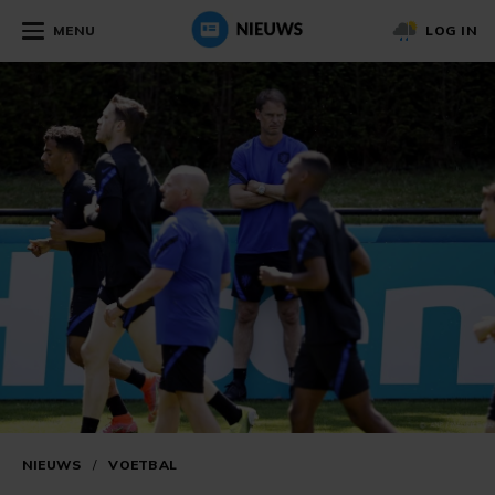
MENU
LOG IN
NIEUWS
/
VOETBAL