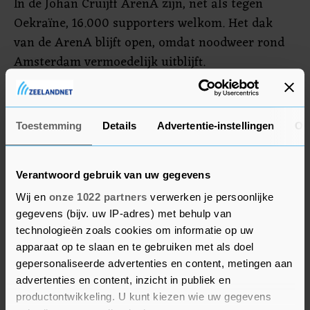
In de Johan Cruijff ArenA zijn, net als tegen
Oekraïne, 16.000 supporters welkom. Het dak
van de ArenA blijft open, omdat noodweer rond
Amsterdam vermoedelijk uitblijft.
Het duel van Oranje begint om 21.00 uur. In de
andere groepswedstrijd speelt Oekraïne in
Toestemming
Details
Advertentie-instellingen
Ov
Boekarest tegen Noord-Macedonië (aanvang:
15.00 uur). In groep B komt Denemarken in
Kopenhagen uit tegen België (18.00 uur).
Verantwoord gebruik van uw gegevens
Wij en
onze 1022 partners
verwerken je persoonlijke
gegevens (bijv. uw IP-adres) met behulp van
technologieën zoals cookies om informatie op uw
apparaat op te slaan en te gebruiken met als doel
gepersonaliseerde advertenties en content, metingen aan
advertenties en content, inzicht in publiek en
productontwikkeling. U kunt kiezen wie uw gegevens