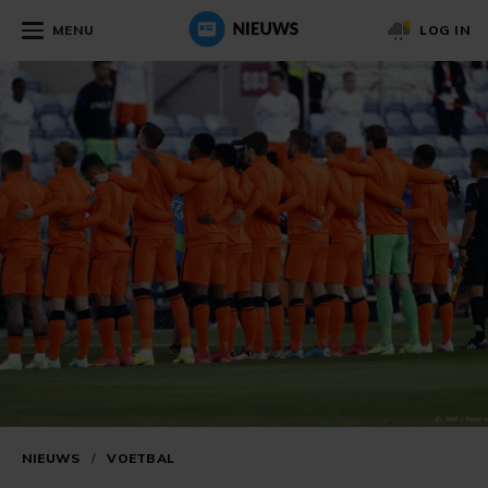
MENU
LOG IN
NIEUWS
/
VOETBAL