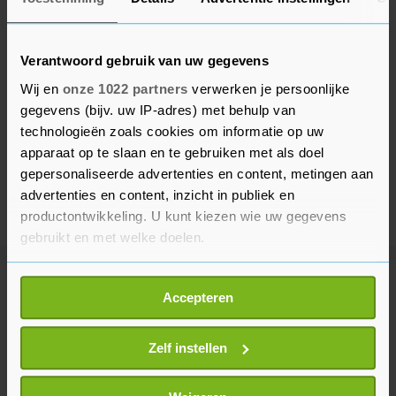
Verantwoord gebruik van uw gegevens
Wij en
onze 1022 partners
verwerken je persoonlijke
gegevens (bijv. uw IP-adres) met behulp van
technologieën zoals cookies om informatie op uw
apparaat op te slaan en te gebruiken met als doel
gepersonaliseerde advertenties en content, metingen aan
advertenties en content, inzicht in publiek en
productontwikkeling. U kunt kiezen wie uw gegevens
gebruikt en met welke doelen.
Als u het toestaat, willen we ook graag:
Meer uit Voetbal
Accepteren
Informatie verzamelen over uw geografische
locatie, die tot een paar meter nauwkeurig kan zijn
Uw apparaat identificeren door het actief te
Zelf instellen
PSV neemt Servische linksachter
scannen op specifieke eigenschappen (fingerprinting)
Kostić over van Juventus
Lees meer over hoe uw persoonlijke gegevens worden
2 uur geleden