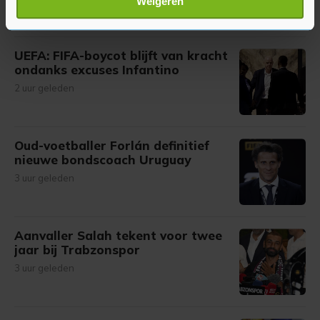
Weigeren
verwerkt en stel uw voorkeuren in het
detailgedeelte
in.
U kunt uw toestemming op elk moment wijzigen of
intrekken in de Cookieverklaring.
UEFA: FIFA-boycot blijft van kracht
ondanks excuses Infantino
Met cookies werkt onze website beter en wordt jouw
2 uur geleden
bezoek makkelijker en persoonlijker. Op
onze cookiepagina kun je ons cookiebeleid bekijken en je
gemaakte keuze altijd wijzigen of intrekken.
Oud-voetballer Forlán definitief
nieuwe bondscoach Uruguay
3 uur geleden
Aanvaller Salah tekent voor twee
jaar bij Trabzonspor
3 uur geleden