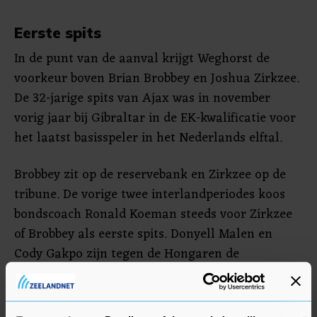
Eerste spits
In de punt van de aanval krijgt Weghorst de
voorkeur boven Brian Brobbey en Joshua Zirkzee.
De 32-jarige spits van Ajax was in november
vorig jaar bij Gibraltar in de EK-kwalificatie voor
het laatst basisspeler in het Nederlands elftal.
Brobbey zit op de reservebank en Zirkzee op de
tribune. De vorige twee interlandperiodes koos
bondscoach Ronald Koeman steeds voor Zirkzee
of Brobbey als eerste spits. Donyell Malen en
Cody Gakpo zijn tegen de Hongaren de
buitenspelers.