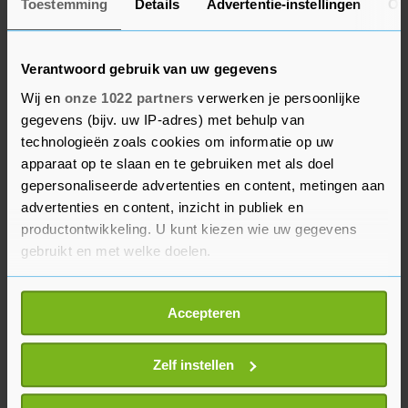
Duitsland
Toestemming
Details
Advertentie-instellingen
Ov
De winnaar van het duel tussen Nederland en
Hongarije plaatst zich voor de kwartfinales van
Verantwoord gebruik van uw gegevens
de Nations League. Bij een gelijkspel volgt de
Wij en
onze 1022 partners
verwerken je persoonlijke
beslissing dinsdag tijdens de laatste speelronde.
gegevens (bijv. uw IP-adres) met behulp van
Oranje gaat dan op bezoek bij Bosnië en
technologieën zoals cookies om informatie op uw
Herzegovina en Hongarije ontvangt het al
apparaat op te slaan en te gebruiken met als doel
gepersonaliseerde advertenties en content, metingen aan
geplaatste Duitsland.
advertenties en content, inzicht in publiek en
productontwikkeling. U kunt kiezen wie uw gegevens
Opstelling Nederland: Verbruggen; Dumfries, Van
gebruikt en met welke doelen.
Hecke, Van Dijk en Jurriën Timber; De Jong,
Reijnders en Gravenberch; Malen, Weghorst en
Als u het toestaat, willen we ook graag:
Gakpo.
Accepteren
Informatie verzamelen over uw geografische
locatie, die tot een paar meter nauwkeurig kan zijn
Uw apparaat identificeren door het actief te
Zelf instellen
scannen op specifieke eigenschappen (fingerprinting)