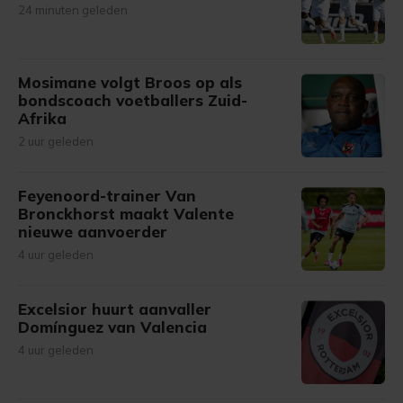
24 minuten geleden
Mosimane volgt Broos op als
bondscoach voetballers Zuid-
Afrika
2 uur geleden
Feyenoord-trainer Van
Bronckhorst maakt Valente
nieuwe aanvoerder
4 uur geleden
Excelsior huurt aanvaller
Domínguez van Valencia
4 uur geleden