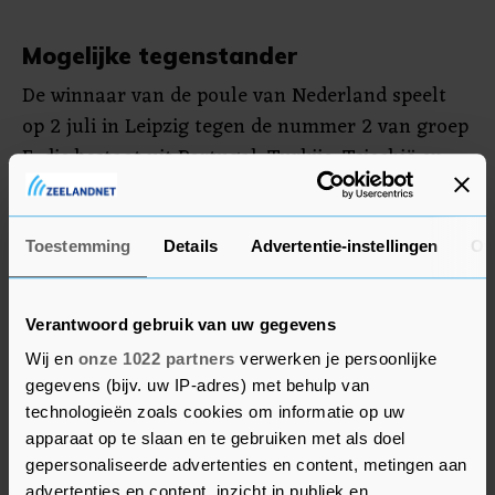
Mogelijke tegenstander
De winnaar van de poule van Nederland speelt
op 2 juli in Leipzig tegen de nummer 2 van groep
F, die bestaat uit Portugal, Turkije, Tsjechië en
Georgië. De nummer 2 van de poule van
Nederland speelt op 1 juli in Düsseldorf tegen de
nummer 2 van poule E met België, Roemenië,
Toestemming
Details
Advertentie-instellingen
Ov
Oekraïne en Slowakije.
Verantwoord gebruik van uw gegevens
Oranje eindigt minimaal als tweede in de poule
Wij en
onze 1022 partners
verwerken je persoonlijke
als het tegen Oostenrijk niet verliest.
gegevens (bijv. uw IP-adres) met behulp van
technologieën zoals cookies om informatie op uw
apparaat op te slaan en te gebruiken met als doel
gepersonaliseerde advertenties en content, metingen aan
advertenties en content, inzicht in publiek en