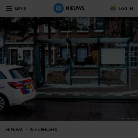
MENU
LOG IN
NIEUWS
/
BINNENLAND