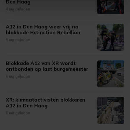
Den Haag
intrekken in de Cookieverklaring.
4 uur geleden
Met cookies werkt onze website beter en wordt jouw
bezoek makkelijker en persoonlijker. Op
A12 in Den Haag weer vrij na
onze cookiepagina kun je ons cookiebeleid bekijken en je
blokkade Extinction Rebellion
gemaakte keuze altijd wijzigen of intrekken.
5 uur geleden
Blokkade A12 van XR wordt
ontbonden op last burgemeester
6 uur geleden
XR: klimaatactivisten blokkeren
A12 in Den Haag
6 uur geleden