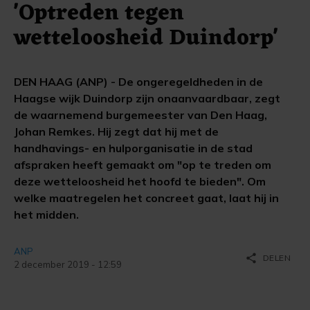
'Optreden tegen
wetteloosheid Duindorp'
DEN HAAG (ANP) - De ongeregeldheden in de
Haagse wijk Duindorp zijn onaanvaardbaar, zegt
de waarnemend burgemeester van Den Haag,
Johan Remkes. Hij zegt dat hij met de
handhavings- en hulporganisatie in de stad
afspraken heeft gemaakt om "op te treden om
deze wetteloosheid het hoofd te bieden". Om
welke maatregelen het concreet gaat, laat hij in
het midden.
ANP
share
DELEN
2 december 2019 - 12:59