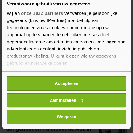
Verantwoord gebruik van uw gegevens
Wij en
onze 1022 partners
verwerken je persoonlijke
gegevens (bijv. uw IP-adres) met behulp van
technologieën zoals cookies om informatie op uw
apparaat op te slaan en te gebruiken met als doel
gepersonaliseerde advertenties en content, metingen aan
advertenties en content, inzicht in publiek en
productontwikkeling. U kunt kiezen wie uw gegevens
gebruikt en met welke doelen.
Meer uit Binnenland
Als u het toestaat, willen we ook graag:
Accepteren
Duizenden mensen lopen door
Informatie verzamelen over uw geografische
Amsterdam tijdens WorldPride
locatie, die tot een paar meter nauwkeurig kan zijn
March
Uw apparaat identificeren door het actief te
Zelf instellen
3 uur geleden
scannen op specifieke eigenschappen (fingerprinting)
Lees meer over hoe uw persoonlijke gegevens worden
Weigeren
Tientallen XR-activisten
verwerkt en stel uw voorkeuren in het
detailgedeelte
in.
aangehouden na blokkade A12 in
U kunt uw toestemming op elk moment wijzigen of