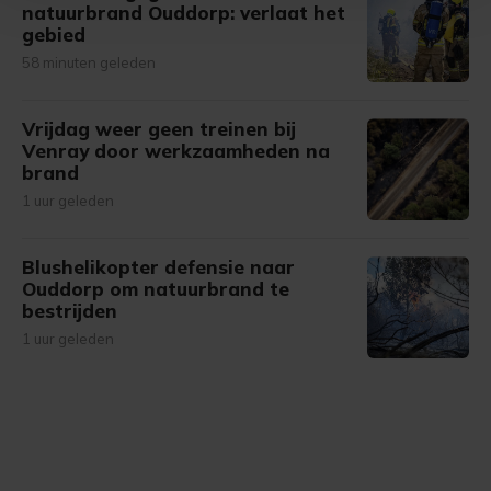
natuurbrand Ouddorp: verlaat het
Met cookies werkt onze website beter en wordt jouw
gebied
bezoek makkelijker en persoonlijker. Op
58 minuten geleden
onze cookiepagina kun je ons cookiebeleid bekijken en je
gemaakte keuze altijd wijzigen of intrekken.
Vrijdag weer geen treinen bij
Venray door werkzaamheden na
brand
1 uur geleden
Blushelikopter defensie naar
Ouddorp om natuurbrand te
bestrijden
1 uur geleden