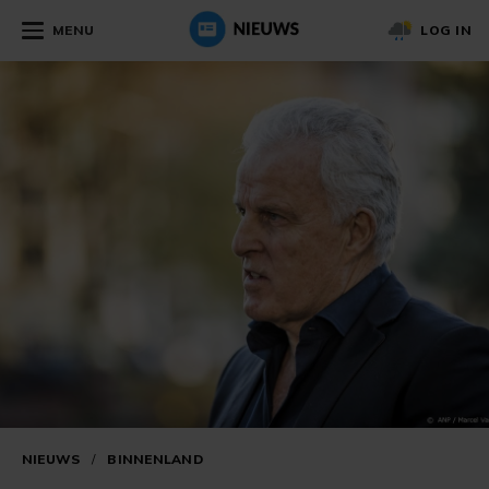
MENU
LOG IN
NIEUWS
/
BINNENLAND