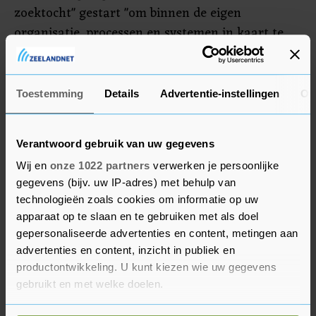
zoektocht" gestart "om binnen de eigen
organisatie, processen en systemen in kaart te
brengen waar deze indicatoren in risicomodellen
worden gebruikt". Het kabinet gaat op zoek naar
een manier om het "objectief meetbaar" te maken
Toestemming
Details
Advertentie-instellingen
Ov
of bijvoorbeeld de tweede nationaliteit
onrechtmatig is geregistreerd.
Verantwoord gebruik van uw gegevens
"Bij twijfel zal bij de Autoriteit Persoonsgegevens
Wij en
onze 1022 partners
verwerken je persoonlijke
gegevens (bijv. uw IP-adres) met behulp van
of het College voor de Rechten van de Mens
technologieën zoals cookies om informatie op uw
melding worden gemaakt", schrijft Knops in zijn
apparaat op te slaan en te gebruiken met als doel
brief. "Indien sprake is van risicomodellen waar
gepersonaliseerde advertenties en content, metingen aan
onrechtmatig of oneigenlijk gebruik wordt
advertenties en content, inzicht in publiek en
gemaakt van afkomst gerelateerde variabelen,
productontwikkeling. U kunt kiezen wie uw gegevens
wordt het gebruik ervan beëindigd." De mensen
gebruikt en met welke doelen.
van wie gegevens onrechtmatig zijn bijgehouden,